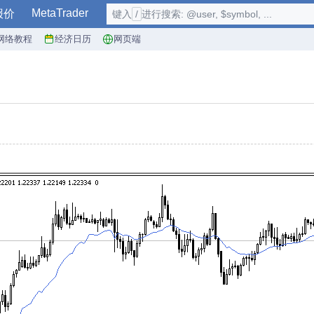
MetaTrader
报价
键入
/
进行搜索: @user, $symbol, ...
网络教程
经济日历
网页端