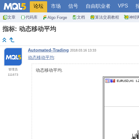
VPS
论坛
市场
信号
自由职业者
文章
代码库
文档
算法交易教程
神经
Algo Forge
指标: 动态移动平均
Automated-Trading
2018.03.16 13:33
动态移动平均
:
管理员
动态移动平均.
111673