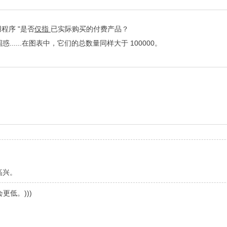
用程序 "是否
仅指
已实际购买的付费产品？
.....在图表中，它们的总数量同样大于 100000。
。
高兴。
低。)))