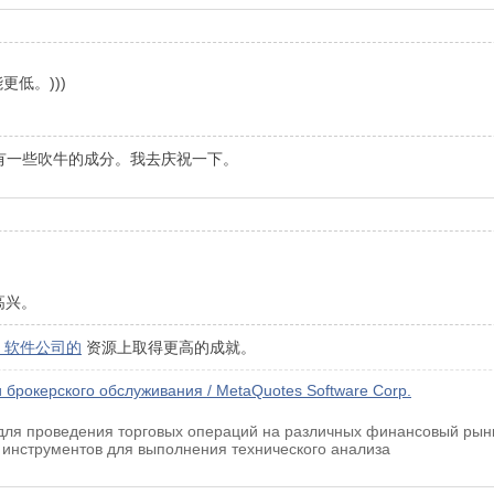
低。)))
，有一些吹牛的成分。我去庆祝一下。
高兴。
es 软件公司的
资源上取得更高的成就。
 брокерского обслуживания / MetaQuotes Software Corp.
для проведения торговых операций на различных финансовый рын
 инструментов для выполнения технического анализа