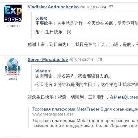
Vladislav Andruschenko
#7
2013.07.03 22:04
tol64
:
不要吹牛！人生就是这样，今天你在谷底，明天你可能更
310964
附：
生日快乐。)))
感谢上帝，到目前为止，我只是在向上走。:-)嗯，是的
Server Muradasilov
#8
2013.07.03 22:11
Vladon
:
谢谢谢谢，排名第 8，我会继续努力的。
10481
今天还有 3 分钟就是我的生日了，这个消息让我非常
祝您生日快乐！祝您一切顺利，工作顺利，在
MetaQuot
Торговая платформа MetaTrader 5 для организации
www.metaquotes.net
Торговая платформа MetaTrader 5 предназначена 
возможностей и поддерживает более 70 различных