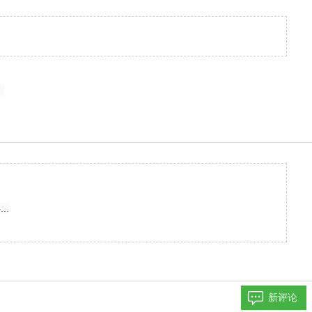
。
..
新评论