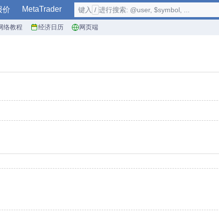
MetaTrader
报价
键入
/
进行搜索: @user, $symbol, ...
网络教程
经济日历
网页端