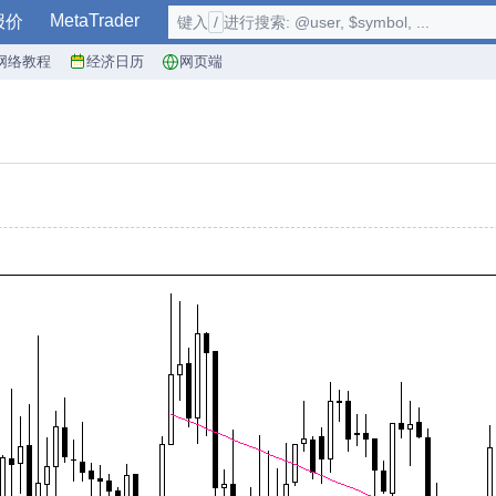
MetaTrader
报价
键入
/
进行搜索: @user, $symbol, ...
网络教程
经济日历
网页端