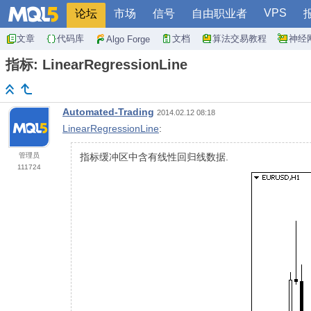
VPS
论坛
市场
信号
自由职业者
文章
代码库
文档
算法交易教程
神经
Algo Forge
指标: LinearRegressionLine
Automated-Trading
2014.02.12 08:18
LinearRegressionLine
:
管理员
指标缓冲区中含有线性回归线数据.
111724