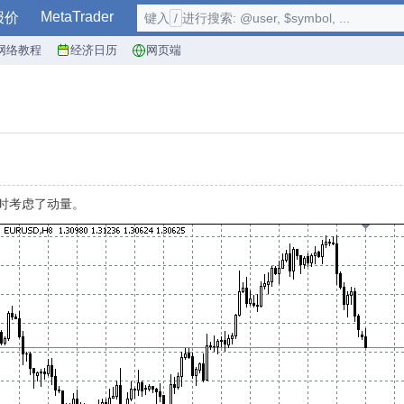
MetaTrader
报价
键入
/
进行搜索: @user, $symbol, ...
网络教程
经济日历
网页端
算时考虑了动量。