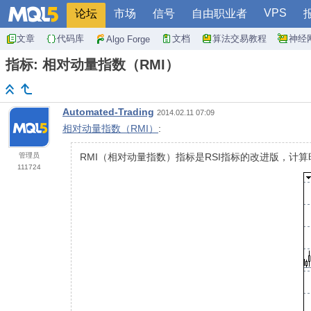
VPS
论坛
市场
信号
自由职业者
文章
代码库
文档
算法交易教程
神经
Algo Forge
指标: 相对动量指数（RMI）
Automated-Trading
2014.02.11 07:09
相对动量指数（RMI）
:
管理员
RMI（相对动量指数）指标是RSI指标的改进版，计
111724