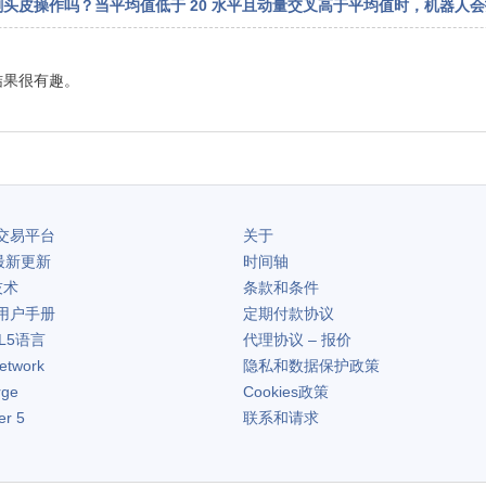
））进行剥头皮操作吗？当平均值低于 20 水平且动量交叉高于平均值时，机器
结果很有趣。
交易平台
关于
最新更新
时间轴
技术
条款和条件
用户手册
定期付款协议
L5语言
代理协议 – 报价
etwork
隐私和数据保护政策
rge
Cookies政策
er 5
联系和请求