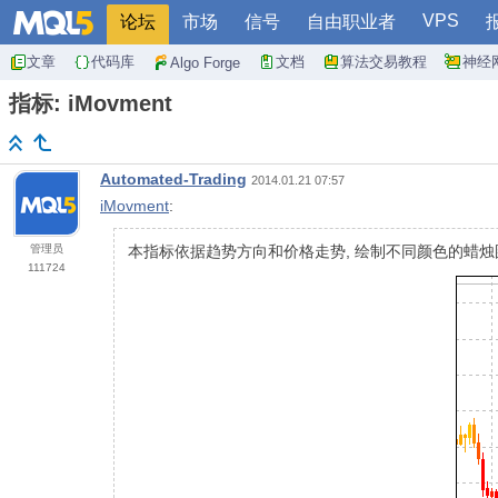
VPS
论坛
市场
信号
自由职业者
文章
代码库
文档
算法交易教程
神经
Algo Forge
指标: iMovment
Automated-Trading
2014.01.21 07:57
iMovment
:
管理员
本指标依据趋势方向和价格走势, 绘制不同颜色的蜡烛
111724