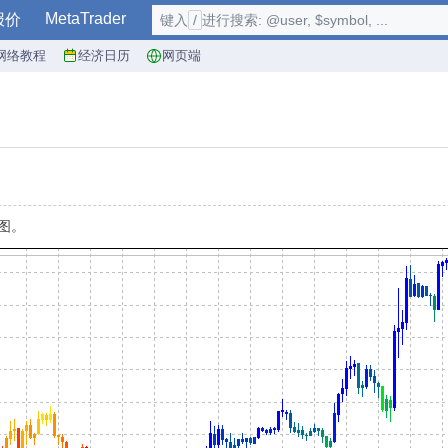
MetaTrader
报价
键入
/
进行搜索: @user, $symbol, ...
网络教程
经济日历
网页端
图。