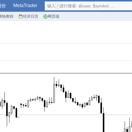
MetaTrader
报价
键入
/
进行搜索: @user, $symbol, ...
网络教程
经济日历
网页端