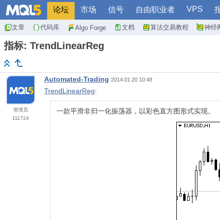
VPS
论坛
市场
信号
自由职业者
文章
代码库
文档
算法交易教程
神经
Algo Forge
指标: TrendLinearReg
Automated-Trading
2014.01.20 10:48
TrendLinearReg
:
管理员
一款平滑非归一化振荡器，以彩色直方图形式实现。
111724