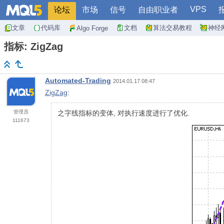
VPS
论坛
市场
信号
自由职业者
文章
代码库
文档
算法交易教程
神经
Algo Forge
指标: ZigZag
Automated-Trading
2014.01.17 08:47
ZigZag
:
管理员
之字线指标的变体, 对执行速度进行了优化.
111673