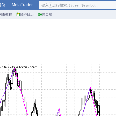
MetaTrader
报价
键入
/
进行搜索: @user, $symbol, ...
网络教程
经济日历
网页端