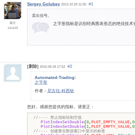
Sergey Golubev
#1
2013.10.29 11:50
卖出信号。
版主
之字形指标是识别经典图表形态的绝佳技术
141105
[删除]
#2
2015.09.29 17:52
Automated-Trading
:
之字形
作者：
尼古拉-科西钦
您好。感谢您提供的指标。请更正：
//---- 禁止指标绘制空值
PlotIndexSetDouble
(
0
,
PLOT_EMPTY_VALUE
,
0
PlotIndexSetDouble
(
1
,
PLOT_EMPTY_VALUE
,
0
//---- 创建要在数据窗口中显示的标签