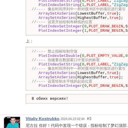
PlotIndexSetString
(
0
,
PLOT_LABEL
,
"ZigZag
PlotIndexSetString
(
1
,
PLOT_LABEL
,
"ZigZag
//---- 像在时间序列中一样对缓冲区中的项目进行索引 
ArraySetAsSeries
(LowestBuffer,
true
);

ArraySetAsSeries
(HighestBuffer,
true
//---- 设置开始绘制布林线的位置
PlotIndexSetInteger
(
0
,
PLOT_DRAW_BEGIN
,S
PlotIndexSetInteger
(
1
,
PLOT_DRAW_BEGIN
,S
上：
//---- 禁止指标绘制空值
PlotIndexSetDouble
(
0
,
PLOT_EMPTY_VALUE
,
0
//---- 创建要在数据窗口中显示的标签
PlotIndexSetString
(
0
,
PLOT_LABEL
,
"ZigZag
//---- 像在时间序列中一样对缓冲区中的项目进行索引 
ArraySetAsSeries
(LowestBuffer,
true
);

ArraySetAsSeries
(HighestBuffer,
true
//---- 设置绘制水平线的起始位置
PlotIndexSetInteger
(
0
,
PLOT_DRAW_BEGIN
,S
В обеих версиях!
Vitaliy Kostrubko
#3
2024.04.23 02:44
尼古拉 你好！代码中发现一个错误 - 指标绘制了梦幻顶部...