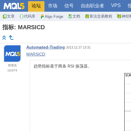
VPS
论坛
市场
信号
自由职业者
文章
代码库
文档
算法交易教程
神经
Algo Forge
指标: MARSICD
Automated-Trading
2013.12.27 13:31
MARSICD
:
管理员
趋势指标基于两条 RSI 振荡器。
111673