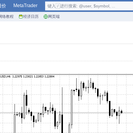
MetaTrader
报价
键入
/
进行搜索: @user, $symbol, ...
网络教程
经济日历
网页端