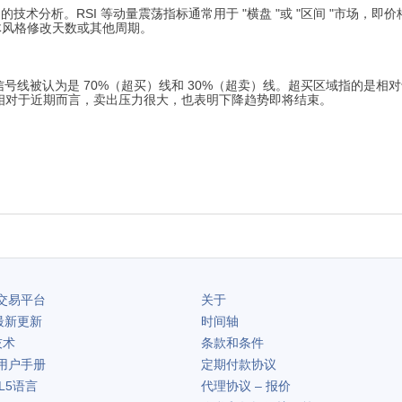
技术分析。RSI 等动量震荡指标通常用于 "横盘 "或 "区间 "市场
体风格修改天数或其他周期。
信号线被认为是 70%（超买）线和 30%（超卖）线。超买区域指的是
相对于近期而言，卖出压力很大，也表明下降趋势即将结束。
交易平台
关于
最新更新
时间轴
技术
条款和条件
用户手册
定期付款协议
L5语言
代理协议 – 报价