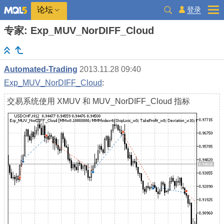
登录
论坛
专家: Exp_MUV_NorDIFF_Cloud
Automated-Trading
2013.11.28 09:40
Exp_MUV_NorDIFF_Cloud
:
交易系统使用 XMUV 和 MUV_NorDIFF_Cloud 指标