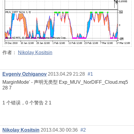
作者：
Nikolay Kositsin
Evgeniy Ozhiganov
2013.04.29 21:28
#1
MarginMode' - 声明无类型 Exp_MUV_NorDIFF_Cloud.mq5
28 7
1 个错误，0 个警告 2 1
Nikolay Kositsin
2013.04.30 00:36
#2