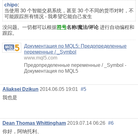
chipo
:
当使用 30 个智能交易系统，甚至 30 个不同的货币对时，不
可能跟踪所有情况 - 我希望它能自己发生
没问题。一切都可以根据
符号
名称/魔法/评论
进行自动编程和
跟踪。
Документация по MQL5: Предопределенные
переменные / _Symbol
www.mql5.com
Предопределенные переменные / _Symbol -
Документация по MQL5
Aliaksei Dzikun
2014.06.05 19:01
#5
我也是
Dean Thomas Whittingham
2019.07.14 06:26
#6
你好，阿纳托利、