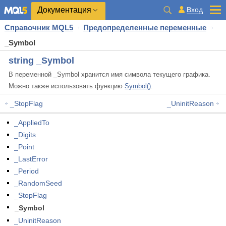
Документация
Вход
Справочник MQL5
Предопределенные переменные
_Symbol
string _Symbol
В переменной _Symbol хранится имя символа текущего графика.
Можно также использовать функцию
Symbol()
.
_StopFlag
_UninitReason
_AppliedTo
_Digits
_Point
_LastError
_Period
_RandomSeed
_StopFlag
_Symbol
_UninitReason