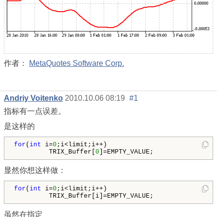
作者：
MetaQuotes Software Corp.
Andriy Voitenko
2010.10.06 08:19
#1
指标有一点误差。
是这样的
for
(
int
 i=
0
;i<limit;i++)

         TRIX_Buffer[
0
]=
EMPTY_VALUE
;
显然你想这样做：
for
(
int
 i=
0
;i<limit;i++)

         TRIX_Buffer[i]=
EMPTY_VALUE
;
虽然在指定