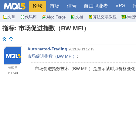
VPS
论坛
市场
信号
自由职业者
文章
代码库
文档
算法交易教程
神经
Algo Forge
指标: 市场促进指数（BW MFI）
Automated-Trading
2013.09.13 12:15
市场促进指数（BW MFI）
:
管理员
市场促进指数技术（BW MFI）是显示某时点价格变
111743