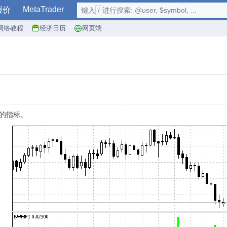
MetaTrader
报价
键入
/
进行搜索: @user, $symbol, ...
网络教程
经济日历
网页端
化的指标。