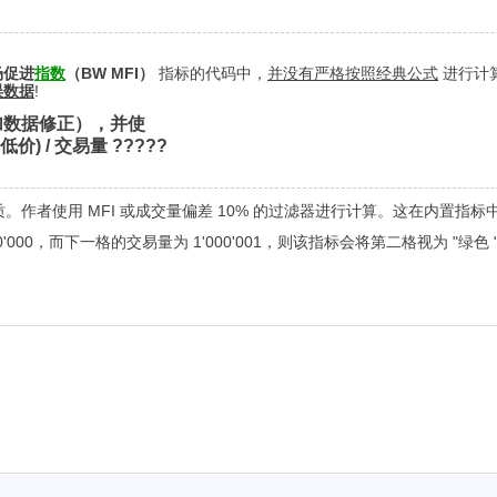
场促进
指数
（BW MFI）
指标的代码中，
并没有严格按照经典公式
进行计
误数据
!
加数据修正），并使
价) / 交易量 ?????
本质。作者使用 MFI 或成交量偏差 10% 的过滤器进行计算。这在内置指
00，而下一格的交易量为 1'000'001，则该指标会将第二格视为 "绿色 