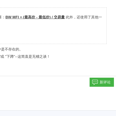
算：
BW MFI = (最高价 - 最低价) / 交易量
此外，还使用了其他一
标中是不存在的。
"或 "下蹲"--这简直是无稽之谈！
新评论