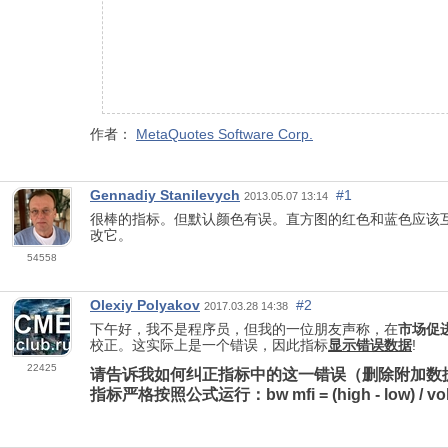
作者：
MetaQuotes Software Corp.
Gennadiy Stanilevych
#1
2013.05.07 13:14
很棒的指标。但默认颜色有误。直方图的红色和蓝色应该互换。"下蹲
改它。
54558
Olexiy Polyakov
#2
2017.03.28 14:38
下午好，我不是程序员，但我的一位朋友声称，在
市场促
校正。这实际上是一个错误，因此指标
显示错误数据
!
22425
请告诉我如何纠正指标中的这一错误（删除附加数
指标严格按照公式运行：bw mfi = (high - low) / vo