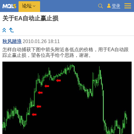
登录
论坛
关于EA自动止赢止损
秋风踏浪
2010.01.26 18:11
怎样自动捕获下图中箭头附近各低点的价格，用于EA自动跟
踪止赢止损，望各位高手给个思路，谢谢。