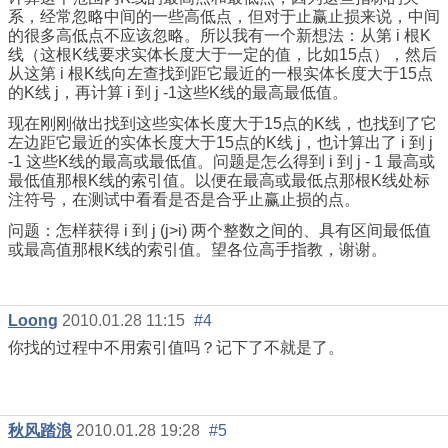
系，经常忽略中间的一些高低点，但对于止赢止损来说，中间
的很多高低点不应该忽略。所以我有一个新想法：从第 i 根K
线（这根K线要求实体长度大于一定的值，比如15点），然后
从这第 i 根K线向左查找到距它最近的一根实体长度大于15点
的K线 j，再计算 i 到 j -1这些K线的最高最低值。
现在刚刚做出找到这些实体长度大于15点的K线，也找到了它
左边距它最近的实体长度大于15点的K线 j，也计算出了 i 到 j
-1 这些K线的最高或最低值。问题是怎么得到 i 到 j - 1 最高或
最低值那根K线的索引值。以便在最高或最低点那根K线处标
注符号，在测试中看看是否是合乎止赢止损的点。
问题：怎样获得 i 到 j (j>i) 两个整数之间的、具有区间最低值
或最高值那根K线的索引值。望各位高手指教，谢谢。
Loong
2010.01.28 11:15
#4
你找的过程中不用索引值吗？记下了不就是了。
秋风踏浪
2010.01.28 19:28
#5