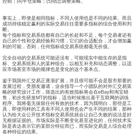
控制；(4)平仓策略；(5)动态调整策略。
事实上，即便是相同指标，不同人使用也是不同的结果。而且
成功持续稳定赢利的实际交易往往需要多指标的综合使用和判
断。
每个指标和交易系统都有自己的长处和不足，每个交易者还有
自己的个性和交易经验和习惯，它们的合适配合，才会增加赢
利的可能，否则，任何指标或交易系统都毫无价值。
完全自动的交易系统可能还没有，可能现实中能生存的是指
标、交易系统和人的某种组合，以相互补充和动态调整，以适
应市场甚至市场的规律也是变化的这个基本点。
鉴于我国外汇交易正逐渐扩展，并且很可能不会是股市那要的
发展过程，受朋友邀请，业余指导一个小团队的对外汇交易策
略的研究设计工作，筛选出的有效指标将会在eBay和淘宝销
售，初步先研发MT的指标，适当时候推出基于互联网的训练
程序。我将毫无保留任何有效的技术，因为我明白，那些是工
具，即使同样的工具有不同人使用也会产生不同的结果，那种
认为给大众公开技术指标交易系统就会让自己失败的说法是好
无根据证据的。市场实际是不断变化甚至进化的，任何技术实
际是表达表示它的某部分特征而已，而实际交易是人综合处理
各种特征的结果。