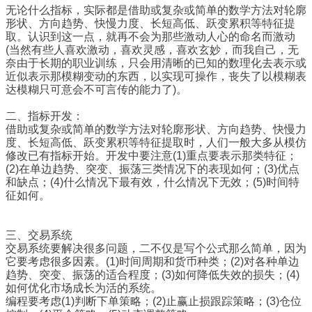
无论什么指标，实际都是借助或复杂或简单的数学方法对轮廓
形状、方向趋势、快慢力度、长短高低、跃变累积等特征提
取。认识到这一点，就再不会为那些激动人心的命名而激动
(当然有些人喜欢激动，喜欢灵感，喜欢玄妙，而我自己，无
奈由于长期的职业训练，只会用清晰的已知的数理化去表示或
近似表示那模糊变动的东西，以实现可操作，丧失了以模糊表
达模糊只可意会不可言传的能力了)。
二、指标开发：
借助或复杂或简单的数学方法对轮廓形状、方向趋势、快慢力
度、长短高低、跃变累积等特征提取时，人们一般大多从模仿
修改已有指标开始。开发中要注意(1)重点要表示那类特征；
(2)在单边趋势、突变、振荡三类情况下的表现如何；(3)优点
和缺点；(4)什么情况下最有效，什么情况下无效；(5)时间特
征如何。
三、交易系统
交易系统要解决很多问题，二不仅是写个公式那么简单，因为
它要考虑很多因素。(1)时间周期和货币种类；(2)对各种单边
趋势、突变、振荡的适合程度；(3)如何降低失效的损失；(4)
如何优化市场成长为活的系统。
编程要考虑(1)判断下单策略；(2)止赢止损跟踪策略；(3)仓位