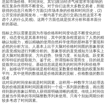
息如市场价格、时间演化、其它(政治经济气候需求等)影响的
相互复杂作用而不断变化。对于你们这类大多数交易者，所能
获得的信息只有两个方面(1)市场本身的价格和时间历史，(2)
公开安排的新闻发布，一般均基于此进行交易(当然这里不考
虑个人的什么灵感)。这两个方面也就是技术分析和基本面分
析的基础。
指标之所以需要是因为市场价格和时间变动是不断变化的过
程，动态变化是其基本特征，其中的复杂程度超出了人类的精
确认知能力，难以精确的使用自然科学使用的那种基于重现和
必然的分析方法。人基本上出于大脑对价格时间图的形象形状
的直觉感知进行判断分析的。形象形状的直觉感知方法事实上
是大脑对轮廓形状、方向趋势、快慢力度、长短高低、跃变累
积等特征的提取能力。鉴于此，所谓指标应需而生，目的就是
提炼突出这些特征。基础信息就是相关的时间序列和价格序
列，如移动平均指标就是相邻相近某数量价格数值的权重加和
平均，其中使用的数值就是价格因素的贡献，价格数值的数目
或者
说对应的时间坐标就是时间因素，这样用一种数学方法处理选
取的价格因素和时间因素得到一个或一系列新的数值，画出图
得到新的形象以帮助人获得跟明确清晰的感觉。传统上时间信
息被当作简单的等间隔整数序列来使用。只有个别如周期分析
较多考虑了时间因素。