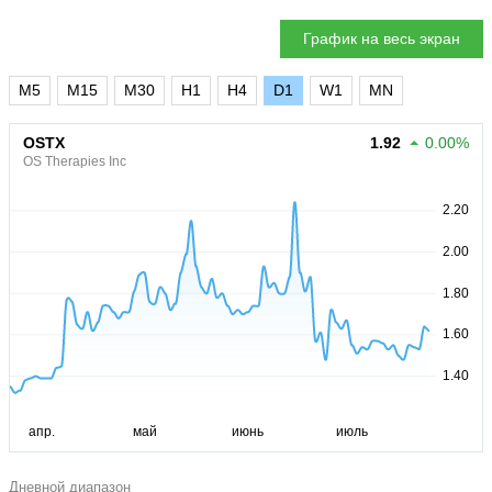
График на весь экран
M5
M15
M30
H1
H4
D1
W1
MN
OSTX
1.92
0.00%
OS Therapies Inc
Дневной диапазон