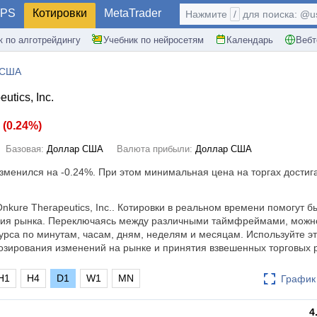
PS
Котировки
MetaTrader
Нажмите
/
для поиска: @use
к по алготрейдингу
Учебник по нейросетям
Календарь
Вебт
 США
tics, Inc.
1
(
0.24%
)
Базовая:
Доллар США
Валюта прибыли:
Доллар США
изменился на
-0.24%
. При этом минимальная цена на торгах достига
nkure Therapeutics, Inc.. Котировки в реальном времени помогут б
ния рынка. Переключаясь между различными таймфреймами, можн
урса по минутам, часам, дням, неделям и месяцам. Используйте эт
зирования изменений на рынке и принятия взвешенных торговых 
H1
H4
D1
W1
MN
График 
4