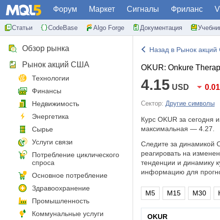
Форум
Маркет
Сигналы
Фриланс
V
Статьи
CodeBase
Algo Forge
Документация
Учебни
Обзор рынка
Назад в Рынок акций
Рынок акций США
OKUR: Onkure Therapeu
Технологии
4.15
USD
0.0
Финансы
Недвижимость
Сектор:
Другие символы
Энергетика
Курс OKUR за сегодня 
максимальная — 4.27.
Сырье
Услуги связи
Следите за динамикой O
реагировать на измене
Потребление циклического
спроса
тенденции и динамику к
информацию для прогно
Основное потребление
Здравоохранение
M5
M15
M30
Промышленность
Коммунальные услуги
OKUR