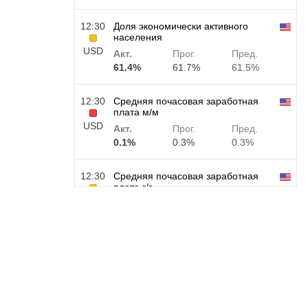
12:30
Доля экономически активного
населения
USD
Акт.
Прог.
Пред.
61.4%
61.7%
61.5%
12:30
Средняя почасовая заработная
плата м/м
USD
Акт.
Прог.
Пред.
0.1%
0.3%
0.3%
12:30
Средняя почасовая заработная
плата г/г
USD
Акт.
Прог.
Пред.
3.2%
3.5%
3.5%
12:30
Изменение числа занятых в
частном несельскохозяйственном
секторе
USD
Акт.
Прог.
Пред.
30 тыс
40 тыс
30 тыс