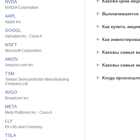
Какова цена акц
NVDA
NVIDIA Corporation
Выплачиваются л
AAPL
Apple Inc
Как купить акци
GOOGL
Alphabet Inc - Class A
Как инвестирова
MSFT
Microsoft Corporation
Каковы самые вы
AMZN
Каковы самые низ
Amazon.com Inc
TSM
Когда произошл
Taiwan Semiconductor Manufacturing
Company Ltd
AVGO
Broadcom Inc
META
Meta Platforms Inc - Class A
LLY
Eli Lilly and Company
TSLA