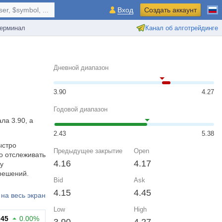
r, $symbol, ...
Вход
Создать аккаунт
ерминал
Канал об алготрейдинге
Дневной диапазон
3.90
4.27
Годовой диапазон
ла 3.90, а
2.43
5.38
ыстро
Предыдущее закрытие
Open
о отслеживать
4.16
4.17
у
решений.
Bid
Ask
4.15
4.45
на весь экран
Low
High
.45
0.00%