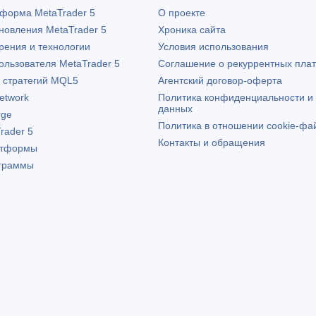
атформа
MetaTrader 5
О проекте
бновления
MetaTrader 5
Хроника сайта
рения и технологии
Условия использования
пользователя
MetaTrader 5
Соглашение о рекуррентных пла
х стратегий MQL5
Агентский договор-оферта
etwork
Политика конфиденциальности и
данных
rge
Политика в отношении cookie-фа
rader 5
Контакты и обращения
атформы
граммы