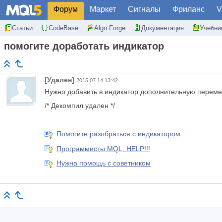
Форум
Маркет
Сигналы
Фриланс
V
Статьи
CodeBase
Algo Forge
Документация
Учебни
помогите доработать индикатор
[Удален]
2015.07.14 13:42
Нужно добавить в индикатор дополнительную перемен
/* Декомпил удален */
Помогите разобраться с индикатором
Программисты MQL, HELP!!!
Нужна помощь с советником