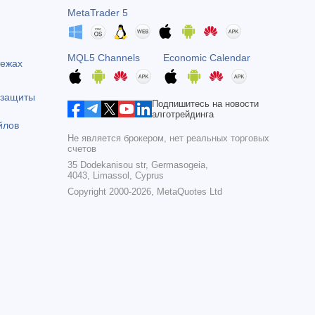
MetaTrader 5
MQL5 Channels
Economic Calendar
тежах
 защиты
Подпишитесь на новости
алготрейдинга
йлов
Не является брокером, нет реальных торговых
счетов
35 Dodekanisou str, Germasogeia,
4043, Limassol, Cyprus
Copyright 2000-2026,
MetaQuotes Ltd