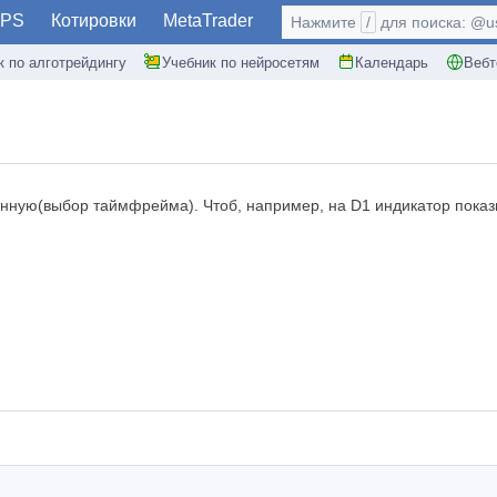
PS
Котировки
MetaTrader
Нажмите
/
для поиска: @use
к по алготрейдингу
Учебник по нейросетям
Календарь
Вебт
ную(выбор таймфрейма). Чтоб, например, на D1 индикатор показыв