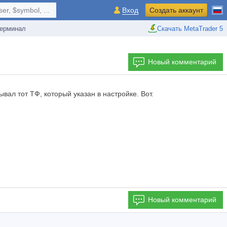
r, $symbol, ...
Вход
Создать аккаунт
ерминал
Скачать MetaTrader 5
Новый комментарий
ал тот ТФ, который указан в настройке. Вот.
Новый комментарий