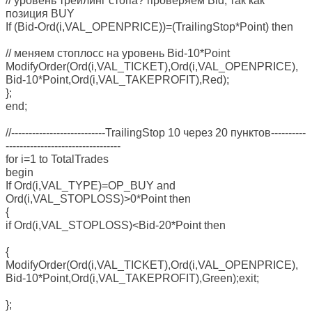
// уровень трейлинг стопа? проверяем Bid, так как
позиция BUY
If (Bid-Ord(i,VAL_OPENPRICE))=(TrailingStop*Point) then
// меняем стоплосс на уровень Bid-10*Point
ModifyOrder(Ord(i,VAL_TICKET),Ord(i,VAL_OPENPRICE),
Bid-10*Point,Ord(i,VAL_TAKEPROFIT),Red);
};
end;
//---------------------------TrailingStop 10 через 20 пунктов----------
---------------------------------
for i=1 to TotalTrades
begin
If Ord(i,VAL_TYPE)=OP_BUY and
Ord(i,VAL_STOPLOSS)>0*Point then
{
if Ord(i,VAL_STOPLOSS)<Bid-20*Point then
{
ModifyOrder(Ord(i,VAL_TICKET),Ord(i,VAL_OPENPRICE),
Bid-10*Point,Ord(i,VAL_TAKEPROFIT),Green);exit;
};