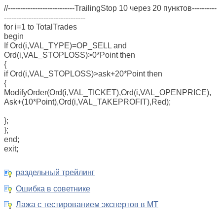
//---------------------------TrailingStop 10 через 20 пунктов----------
---------------------------------
for i=1 to TotalTrades
begin
If Ord(i,VAL_TYPE)=OP_SELL and
Ord(i,VAL_STOPLOSS)>0*Point then
{
if Ord(i,VAL_STOPLOSS)>ask+20*Point then
{
ModifyOrder(Ord(i,VAL_TICKET),Ord(i,VAL_OPENPRICE),
Ask+(10*Point),Ord(i,VAL_TAKEPROFIT),Red);
};
};
end;
exit;
раздельный трейлинг
Ошибка в советнике
Лажа с тестированием экспертов в MT