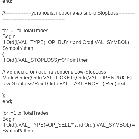
end;
//-----------------установка первоначального StopLoss-----------
----------------------------------------
for i=1 to TotalTrades
Begin
If Ord(i,VAL_TYPE)=OP_BUY /*and Ord(i,VAL_SYMBOL) =
Symbol*/ then
{
if Ord(i,VAL_STOPLOSS)=0*Point then
// меняем стоплосс на уровень Low-StopLoss
ModifyOrder(Ord(i,VAL_TICKET),Ord(i,VAL_OPENPRICE),
low-StopLoss*Point,Ord(i,VAL_TAKEPROFIT),Red);exit;
};
end;
for i=1 to TotalTrades
Begin
If Ord(i,VAL_TYPE)=OP_SELL/* and Ord(i,VAL_SYMBOL) =
Symbol*/ then