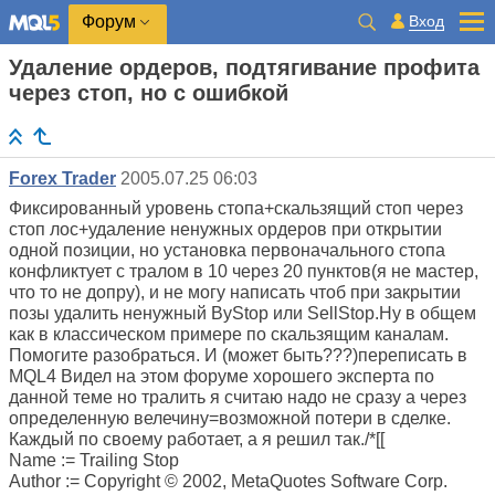
Вход
Форум
Удаление ордеров, подтягивание профита
через стоп, но с ошибкой
Forex Trader
2005.07.25 06:03
Фиксированный уровень стопа+скальзящий стоп через
стоп лос+удаление ненужных ордеров при открытии
одной позиции, но установка первоначального стопа
конфликтует с тралом в 10 через 20 пунктов(я не мастер,
что то не допру), и не могу написать чтоб при закрытии
позы удалить ненужный ByStop или SellStop.Ну в общем
как в классическом примере по скальзящим каналам.
Помогите разобраться. И (может быть???)переписать в
MQL4 Видел на этом форуме хорошего эксперта по
данной теме но тралить я считаю надо не сразу а через
определенную велечину=возможной потери в сделке.
Каждый по своему работает, а я решил так./*[[
Name := Trailing Stop
Author := Copyright © 2002, MetaQuotes Software Corp.