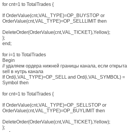
for cnt=1 to TotalTrades {
If OrderValue(cnt,VAL_TYPE)=OP_BUYSTOP or
OrderValue(cnt,VAL_TYPE)=OP_SELLLIMIT then
DeleteOrder(OrderValue(cnt,VAL_TICKET),Yellow);
};
end;
for i=1 to TotalTrades
Begin
// удаляем ордера нижней границы канала, если открыта
sell в нутрь канала
If Ord(i,VAL_TYPE)=OP_SELL and Ord(i,VAL_SYMBOL) =
Symbol then
for cnt=1 to TotalTrades {
If OrderValue(cnt,VAL_TYPE)=OP_SELLSTOP or
OrderValue(cnt,VAL_TYPE)=OP_BUYLIMIT then
DeleteOrder(OrderValue(cnt,VAL_TICKET),Yellow);
};