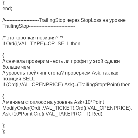
};
end;
//----------------------TrailingStop через StopLoss на уровне
TrailingStop------------------------------
/* это короткая позиция? */
If Ord(i,VAL_TYPE)=OP_SELL then
{
// сначала проверим - есть ли профит у этой сделки
больше чем
// уровень трейлинг стопа? проверяем Ask, так как
позиция SELL
If (Ord(i,VAL_OPENPRICE)-Ask)=(TrailingStop*Point) then
{
// меняем стоплосс на уровень Ask+10*Point
ModifyOrder(Ord(i,VAL_TICKET),Ord(i,VAL_OPENPRICE),
Ask+10*Point,Ord(i,VAL_TAKEPROFIT),Red);
};
};