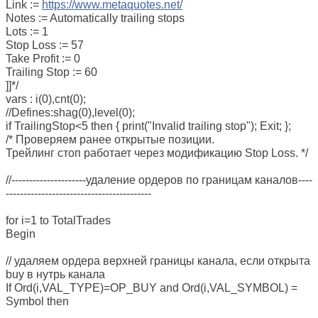
Link :=
https://www.metaquotes.net/
Notes := Automatically trailing stops
Lots := 1
Stop Loss := 57
Take Profit := 0
Trailing Stop := 60
]]*/
vars : i(0),cnt(0);
//Defines:shag(0),level(0);
if TrailingStop<5 then { print("Invalid trailing stop"); Exit; };
/* Проверяем ранее открытые позиции.
Трейлинг стоп работает через модификацию Stop Loss. */
//---------------------удаление ордеров по границам каналов----
-----------------------------------------
for i=1 to TotalTrades
Begin
// удаляем ордера верхней границы канала, если открыта
buy в нутрь канала
If Ord(i,VAL_TYPE)=OP_BUY and Ord(i,VAL_SYMBOL) =
Symbol then