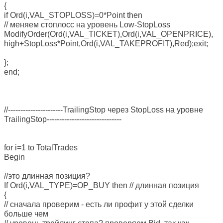
{
if Ord(i,VAL_STOPLOSS)=0*Point then
// меняем стоплосс на уровень Low-StopLoss
ModifyOrder(Ord(i,VAL_TICKET),Ord(i,VAL_OPENPRICE),
high+StopLoss*Point,Ord(i,VAL_TAKEPROFIT),Red);exit;
};
end;
//----------------------TrailingStop через StopLoss на уровне
TrailingStop------------------------------
for i=1 to TotalTrades
Begin
//это длинная позиция?
If Ord(i,VAL_TYPE)=OP_BUY then // длинная позиция
{
// сначала проверим - есть ли профит у этой сделки
больше чем