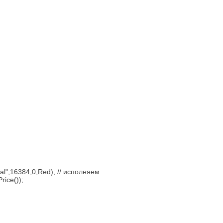
al",16384,0,Red); // исполняем
rice());