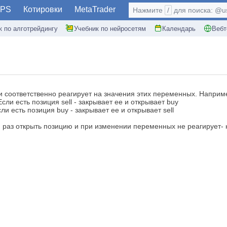
PS
Котировки
MetaTrader
Нажмите
/
для поиска: @use
к по алготрейдингу
Учебник по нейросетям
Календарь
Вебт
и соответственно реагирует на значения этих переменных. Наприм
 Если есть позиция sell - закрывает ее и открывает buy
сли есть позиция buy - закрывает ее и открывает sell
ин раз открыть позицию и при изменении переменных не реагирует-