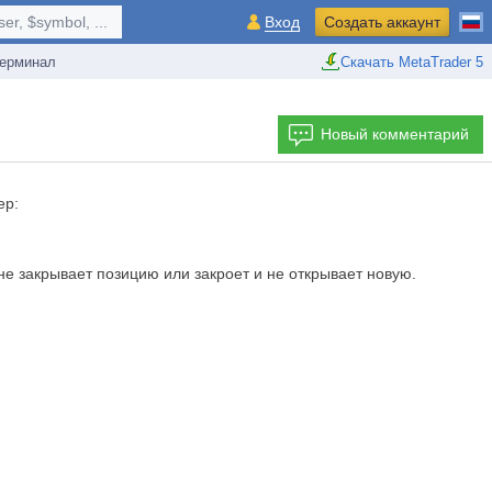
r, $symbol, ...
Вход
Создать аккаунт
ерминал
Скачать MetaTrader 5
Новый комментарий
ер:
 не закрывает позицию или закроет и не открывает новую.