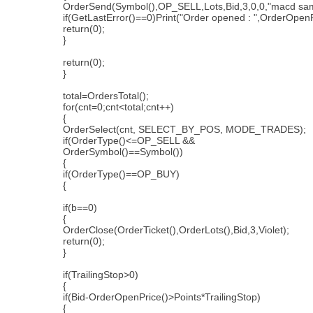
OrderSend(Symbol(),OP_SELL,Lots,Bid,3,0,0,"macd sam
if(GetLastError()==0)Print("Order opened : ",OrderOpenP
return(0);
}
return(0);
}
total=OrdersTotal();
for(cnt=0;cnt<total;cnt++)
{
OrderSelect(cnt, SELECT_BY_POS, MODE_TRADES);
if(OrderType()<=OP_SELL &&
OrderSymbol()==Symbol())
{
if(OrderType()==OP_BUY)
{
if(b==0)
{
OrderClose(OrderTicket(),OrderLots(),Bid,3,Violet);
return(0);
}
if(TrailingStop>0)
{
if(Bid-OrderOpenPrice()>Points*TrailingStop)
{