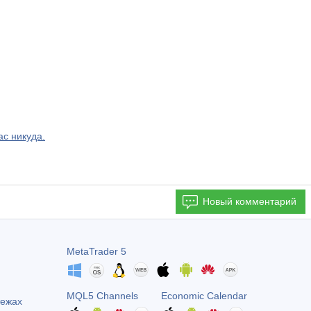
с никуда.
Новый комментарий
MetaTrader 5
MQL5 Channels
Economic Calendar
тежах