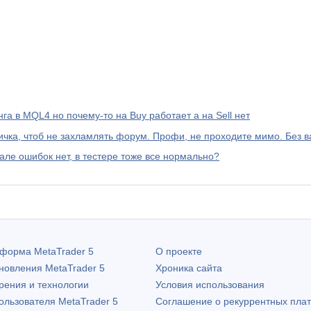
а в MQL4 но почему-то на Buy работает а на Sell нет
а, чтоб не захламлять форум. Профи, не проходите мимо. Без ва
але ошибок нет, в тестере тоже все нормально?
атформа
MetaTrader 5
О проекте
бновления
MetaTrader 5
Хроника сайта
рения и технологии
Условия использования
пользователя
MetaTrader 5
Соглашение о рекуррентных пла