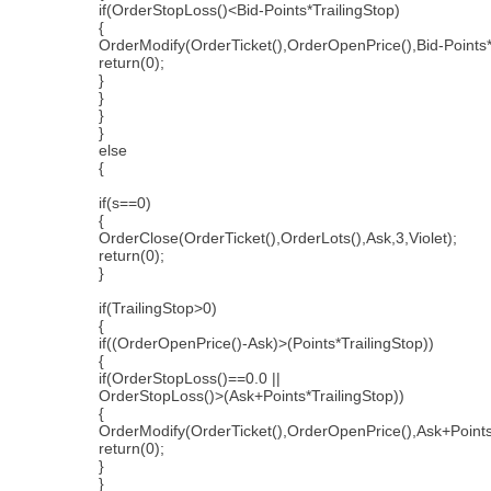
if(OrderStopLoss()<Bid-Points*TrailingStop)
{
OrderModify(OrderTicket(),OrderOpenPrice(),Bid-Points*
return(0);
}
}
}
}
else
{
if(s==0)
{
OrderClose(OrderTicket(),OrderLots(),Ask,3,Violet);
return(0);
}
if(TrailingStop>0)
{
if((OrderOpenPrice()-Ask)>(Points*TrailingStop))
{
if(OrderStopLoss()==0.0 ||
OrderStopLoss()>(Ask+Points*TrailingStop))
{
OrderModify(OrderTicket(),OrderOpenPrice(),Ask+Points*
return(0);
}
}