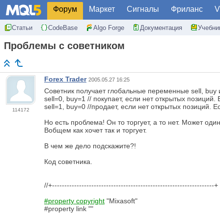
Форум
Маркет
Сигналы
Фриланс
V
Статьи
CodeBase
Algo Forge
Документация
Учебни
Проблемы с советником
Forex Trader
2005.05.27 16:25
Советник получает глобальные переменные sell, buy 
sell=0, buy=1 // покупает, если нет открытых позиций.
sell=1, buy=0 //продает, если нет открытых позиций. Е
114172
Но есть проблема! Он то торгует, а то нет. Может од
Вобщем как хочет так и торгует.
В чем же дело подскажите?!
Код советника.
//+------------------------------------------------------------------+
#property copyright
"Mixasoft"
#property link ""