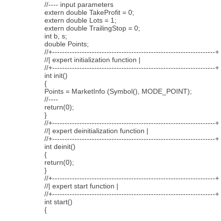
//---- input parameters
extern double TakeProfit = 0;
extern double Lots = 1;
extern double TrailingStop = 0;
int b, s;
double Points;
//+------------------------------------------------------------------+
//| expert initialization function |
//+------------------------------------------------------------------+
int init()
{
Points = MarketInfo (Symbol(), MODE_POINT);
//----
return(0);
}
//+------------------------------------------------------------------+
//| expert deinitialization function |
//+------------------------------------------------------------------+
int deinit()
{
return(0);
}
//+------------------------------------------------------------------+
//| expert start function |
//+------------------------------------------------------------------+
int start()
{