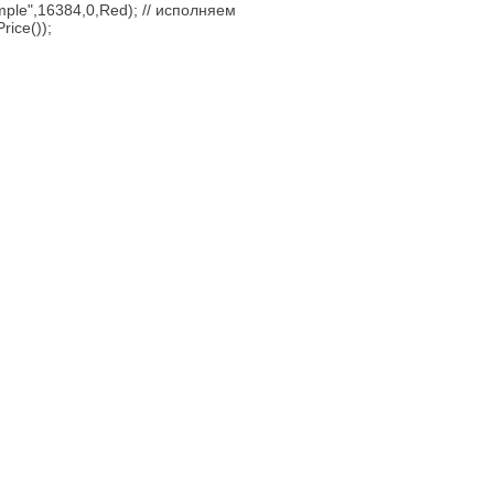
ple",16384,0,Red); // исполняем
rice());