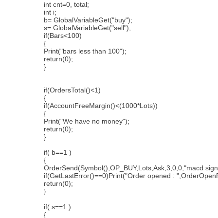
int cnt=0, total;
int i;
b= GlobalVariableGet("buy");
s= GlobalVariableGet("sell");
if(Bars<100)
{
Print("bars less than 100");
return(0);
}
if(OrdersTotal()<1)
{
if(AccountFreeMargin()<(1000*Lots))
{
Print("We have no money");
return(0);
}
if( b==1 )
{
OrderSend(Symbol(),OP_BUY,Lots,Ask,3,0,0,"macd sign
if(GetLastError()==0)Print("Order opened : ",OrderOpenP
return(0);
}
if( s==1 )
{