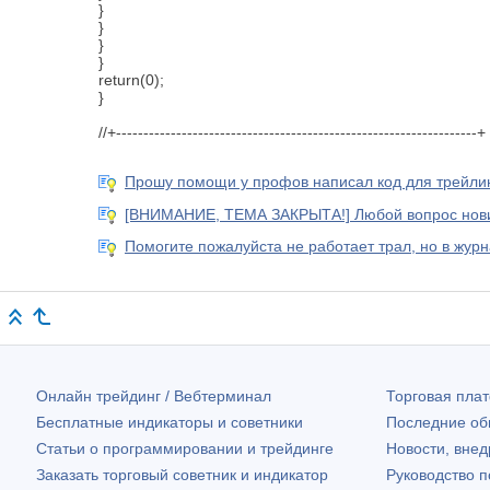
}
}
}
}
return(0);
}
//+------------------------------------------------------------------+
Прошу помощи у профов написал код для трейлинг
[ВНИМАНИЕ, ТЕМА ЗАКРЫТА!] Любой вопрос новичк
Помогите пожалуйста не работает трал, но в журн
Онлайн трейдинг / Вебтерминал
Торговая пл
Бесплатные индикаторы и советники
Последние о
Статьи о программировании и трейдинге
Новости, внед
Заказать торговый советник и индикатор
Руководство 