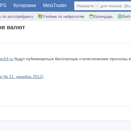
PS
Котировки
MetaTrader
Нажмите
/
для поиска: @use
к по алготрейдингу
Учебник по нейросетям
Календарь
Вебт
ов валют
w.fcf.ru
будут публиковаться бесплатные статистические прогнозы к
д № 21: декабрь 2012)