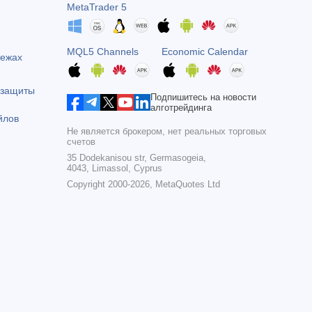
MetaTrader 5
MQL5 Channels
Economic Calendar
тежах
 защиты
Подпишитесь на новости
алготрейдинга
йлов
Не является брокером, нет реальных торговых
счетов
35 Dodekanisou str, Germasogeia,
4043, Limassol, Cyprus
Copyright 2000-2026,
MetaQuotes Ltd