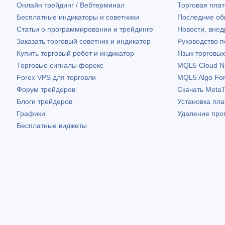
Онлайн трейдинг / Вебтерминал
Торговая пл
Бесплатные индикаторы и советники
Последние о
Статьи о программировании и трейдинге
Новости, внед
Заказать торговый советник и индикатор
Руководство 
Купить торговый робот и индикатор
Язык торговы
Торговые сигналы форекс
MQL5 Cloud N
Forex VPS для торговли
MQL5 Algo Fo
Форум трейдеров
Скачать
MetaT
Блоги трейдеров
Установка пл
Графики
Удаление про
Бесплатные виджеты