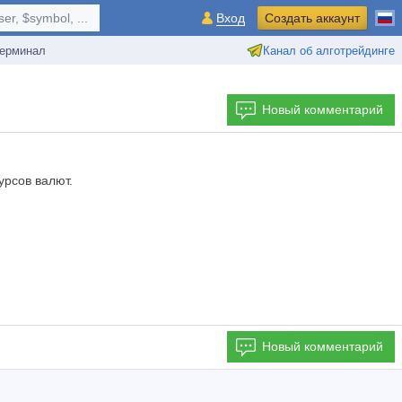
r, $symbol, ...
Вход
Создать аккаунт
ерминал
Канал об алготрейдинге
Новый комментарий
урсов валют.
Новый комментарий