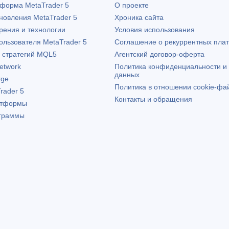
атформа
MetaTrader 5
О проекте
бновления
MetaTrader 5
Хроника сайта
рения и технологии
Условия использования
пользователя
MetaTrader 5
Соглашение о рекуррентных пла
х стратегий MQL5
Агентский договор-оферта
etwork
Политика конфиденциальности и
данных
rge
Политика в отношении cookie-фа
rader 5
Контакты и обращения
атформы
граммы