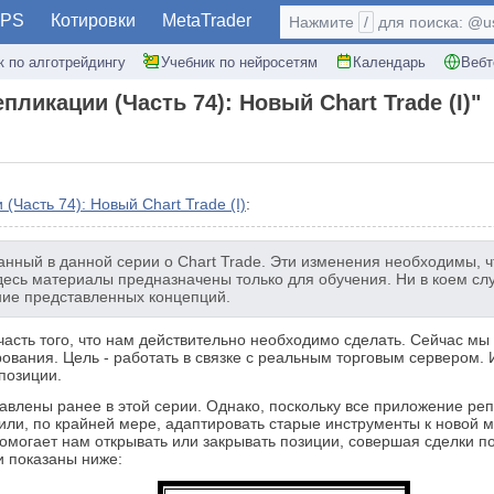
PS
Котировки
MetaTrader
Нажмите
/
для поиска: @use
к по алготрейдингу
Учебник по нейросетям
Календарь
Вебт
ликации (Часть 74): Новый Chart Trade (I)"
(Часть 74): Новый Chart Trade (I)
:
занный в данной серии о Chart Trade. Эти изменения необходимы, 
сь материалы предназначены только для обучения. Ни в коем слу
ние представленных концепций.
 часть того, что нам действительно необходимо сделать. Сейчас м
вания. Цель - работать в связке с реальным торговым сервером.
позиции.
тавлены ранее в этой серии. Однако, поскольку все приложение р
или, по крайней мере, адаптировать старые инструменты к новой 
 помогает нам открывать или закрывать позиции, совершая сделки п
и показаны ниже: