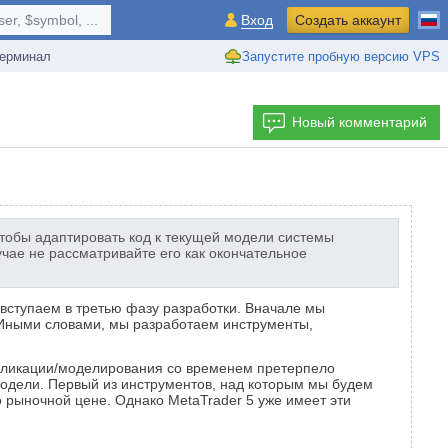
r, $symbol, ...
Вход
Создать аккаунт
ерминал
Запустите пробную версию VPS
Новый комментарий
чтобы адаптировать код к текущей модели системы
чае не рассматривайте его как окончательное
ы вступаем в третью фазу разработки. Вначале мы
 Иными словами, мы разработаем инструменты,
епликации/моделирования со временем претерпело
модели. Первый из инструментов, над которым мы будем
о рыночной цене. Однако MetaTrader 5 уже имеет эти