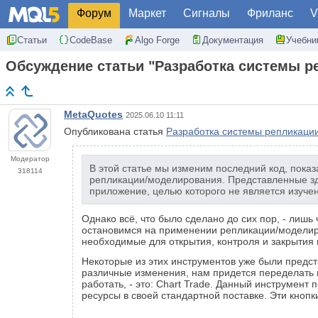
Форум
Маркет
Сигналы
Фриланс
V
Статьи
CodeBase
Algo Forge
Документация
Учебни
Обсуждение статьи "Разработка системы реп
MetaQuotes
2025.06.10 11:11
Опубликована статья
Разработка системы репликации 
Модератор
В этой статье мы изменим последний код, пока
318114
репликации/моделирования. Представленные зде
приложение, целью которого не является изуче
Однако всё, что было сделано до сих пор, - лишь
остановимся на применении репликации/моделиро
необходимые для открытия, контроля и закрытия 
Некоторые из этих инструментов уже были предс
различные изменения, нам придется переделать 
работать, - это: Chart Trade. Данный инструмент
ресурсы в своей стандартной поставке. Эти кнопк