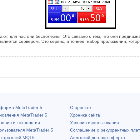
тают, для нас они бесполезны. Это связано с тем, что они предна
является сервером. Это сервис, а точнее, набор приложений, кот
атформа
MetaTrader 5
О проекте
бновления
MetaTrader 5
Хроника сайта
рения и технологии
Условия использования
пользователя
MetaTrader 5
Соглашение о рекуррентных пла
х стратегий MQL5
Агентский договор-оферта