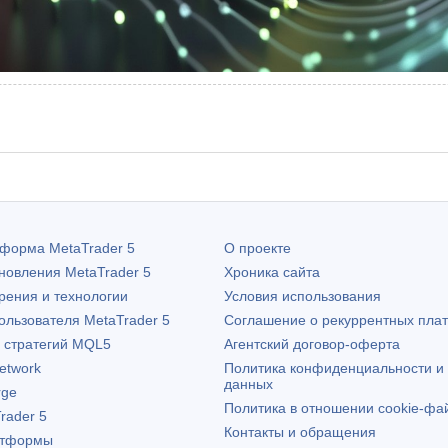
атформа
MetaTrader 5
О проекте
бновления
MetaTrader 5
Хроника сайта
рения и технологии
Условия использования
пользователя
MetaTrader 5
Соглашение о рекуррентных пла
х стратегий MQL5
Агентский договор-оферта
etwork
Политика конфиденциальности и
данных
rge
Политика в отношении cookie-фа
rader 5
Контакты и обращения
атформы