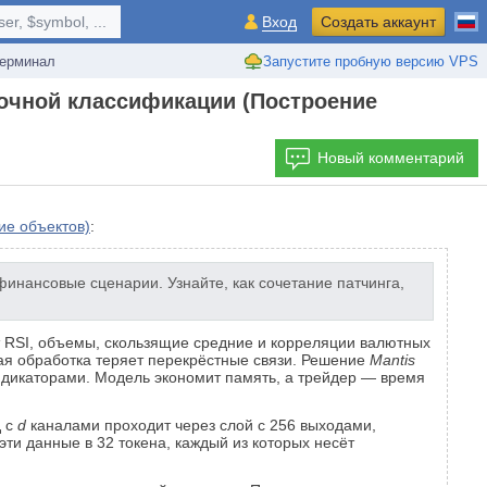
r, $symbol, ...
Вход
Создать аккаунт
ерминал
Запустите пробную версию VPS
точной классификации (Построение
Новый комментарий
ие объектов)
:
инансовые сценарии. Узнайте, как сочетание патчинга,
т RSI, объемы, скользящие средние и корреляции валютных
ная обработка теряет перекрёстные связи. Решение
Mantis
ндикаторами. Модель экономит память, а трейдер — время
д с
d
каналами проходит через слой с 256 выходами,
ти данные в 32 токена, каждый из которых несёт