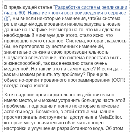
В предыдущей статье "
Разработка системы репликации
(часть 60): Нажатие кнопки воспроизведения в сервисе
(I)
", мы внесли некоторые изменения, чтобы система
репликации/моделирования начала запускать новые
данные на графике. Несмотря на то, что мы сделали
необходимый минимум для этого, стало ясно, что
произошло нечто странное. Система, которая, казалось
бы, не претерпела существенных изменений,
значительно снизила свою производительность.
Создается впечатление, что система перестала быть
жизнеспособной, так как внезапно стала очень
медленной. Но так ли это на самом деле? И если да, -
как мы можем решить эту проблему? Принципы
объектно-ориентированного программирования (ООП)
всегда сохраняются.
Хотя падение производительности действительно
имело место, мы можем устранить большую часть этой
проблемы, подправив и поняв некоторые ключевые
аспекты кода. Возможно, в этой статье мы начнем
просматривать инструменты, доступные в MetaEditor,
которые могут значительно облегчить процесс
настройки и улучшения разработанного кода. Об этом