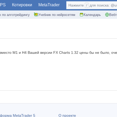
PS
Котировки
MetaTrader
Нажмите
/
для поиска: @use
к по алготрейдингу
Учебник по нейросетям
Календарь
Вебт
место М1 и Н4 Вашей версии FX Charts 1.32 цены бы не было, оч
атформа
MetaTrader 5
О проекте