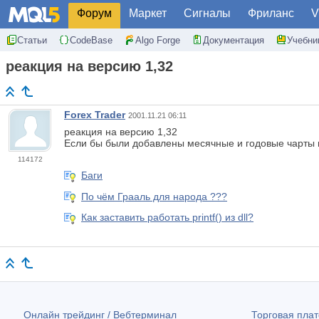
Форум
Маркет
Сигналы
Фриланс
V
Статьи
CodeBase
Algo Forge
Документация
Учебни
реакция на версию 1,32
Forex Trader
2001.11.21 06:11
реакция на версию 1,32
Если бы были добавлены месячные и годовые чарты в
114172
Баги
По чём Грааль для народа ???
Как заставить работать printf() из dll?
Онлайн трейдинг / Вебтерминал
Торговая пл