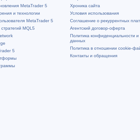
бновления
MetaTrader 5
Хроника сайта
рения и технологии
Условия использования
пользователя
MetaTrader 5
Соглашение о рекуррентных пла
х стратегий MQL5
Агентский договор-оферта
etwork
Политика конфиденциальности и
данных
rge
Политика в отношении cookie-фа
rader 5
Контакты и обращения
атформы
граммы