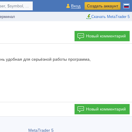
r, $symbol, ...
Вход
Создать аккаунт
ерминал
Скачать MetaTrader 5
Новый комментарий
ень удобная для серьёзной работы программа,
Новый комментарий
MetaTrader 5