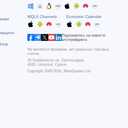
MQL5 Channels
Economic Calendar
тежах
 защиты
Подпишитесь на новости
алготрейдинга
йлов
Не является брокером, нет реальных торговых
счетов
35 Dodekanisou str, Germasogeia,
4043, Limassol, Cyprus
Copyright 2000-2026,
MetaQuotes Ltd