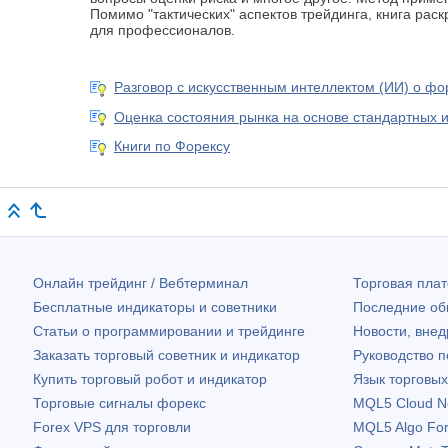
Помимо "тактических" аспектов трейдинга, книга ра
для профессионалов.
Разговор с искусственным интеллектом (ИИ) о фо
Оценка состояния рынка на основе стандартных и
Книги по Форексу
Онлайн трейдинг / Вебтерминал
Торговая пл
Бесплатные индикаторы и советники
Последние о
Статьи о программировании и трейдинге
Новости, внед
Заказать торговый советник и индикатор
Руководство 
Купить торговый робот и индикатор
Язык торговы
Торговые сигналы форекс
MQL5 Cloud N
Forex VPS для торговли
MQL5 Algo Fo