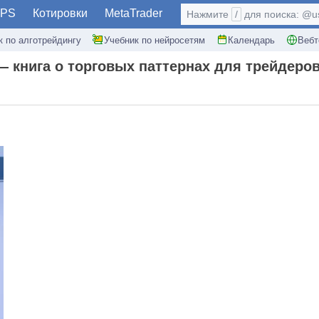
PS
Котировки
MetaTrader
Нажмите
/
для поиска: @use
к по алготрейдингу
Учебник по нейросетям
Календарь
Вебт
" — книга о торговых паттернах для трейдер