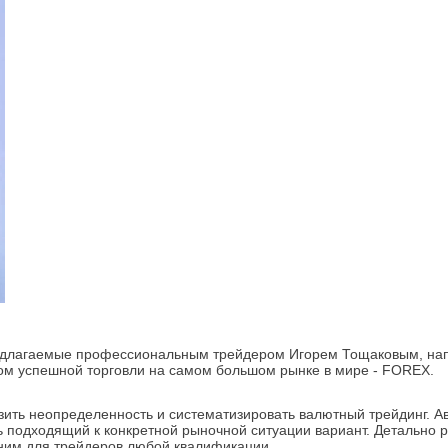
предлагаемые профессиональным трейдером Игорем Тощаковым, на
том успешной торговли на самом большом рынке в мире - FOREX.
ить неопределенность и систематизировать валютный трейдинг. Ав
ь подходящий к конкретной рыночной ситуации вариант. Детально р
еним для трейдеров любой квалификации.