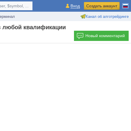
r, $symbol, ...
Вход
Создать аккаунт
ерминал
Канал об алготрейдинге
ов любой квалификации
Новый комментарий