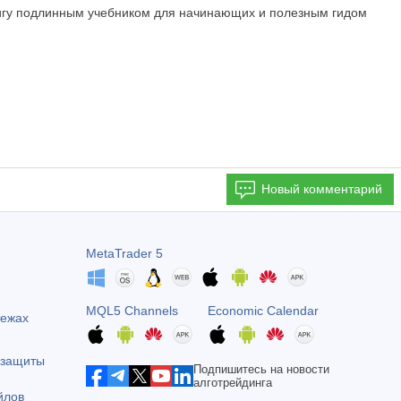
книгу подлинным учебником для начинающих и полезным гидом
Новый комментарий
MetaTrader 5
MQL5 Channels
Economic Calendar
тежах
 защиты
Подпишитесь на новости
алготрейдинга
йлов