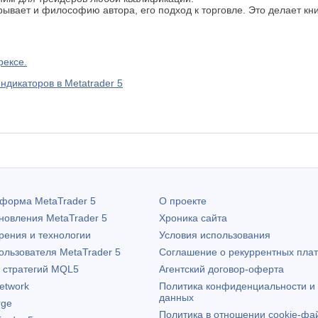
скрывает и философию автора, его подход к торговле. Это делает 
рексе.
ндикаторов в Metatrader 5
атформа
MetaTrader 5
О проекте
бновления
MetaTrader 5
Хроника сайта
рения и технологии
Условия использования
пользователя
MetaTrader 5
Соглашение о рекуррентных пла
х стратегий MQL5
Агентский договор-оферта
etwork
Политика конфиденциальности и
данных
rge
Политика в отношении cookie-фа