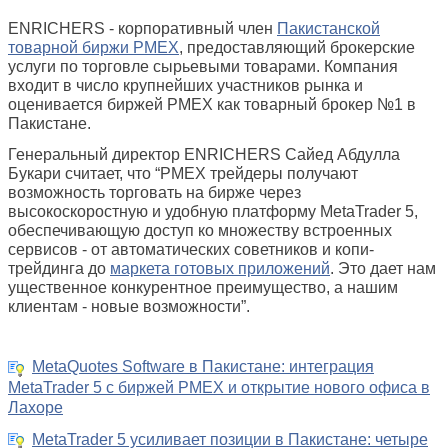
ENRICHERS - корпоративный член
Пакистанской
товарной биржи PMEX
, предоставляющий брокерские
услуги по торговле сырьевыми товарами. Компания
входит в число крупнейших участников рынка и
оценивается биржей PMEX как товарный брокер №1 в
Пакистане.
Генеральный директор ENRICHERS Сайед Абдулла
Букари считает, что “PMEX трейдеры получают
возможность торговать на бирже через
высокоскоростную и удобную платформу MetaTrader 5,
обеспечивающую доступ ко множеству встроенных
сервисов - от автоматических советников и копи-
трейдинга до
маркета готовых приложений
. Это дает нам
ущественное конкурентное преимущество, а нашим
клиентам - новые возможности”.
MetaQuotes Software в Пакистане: интеграция
MetaTrader 5 с биржей PMEX и открытие нового офиса в
Лахоре
MetaTrader 5 усиливает позиции в Пакистане: четыре