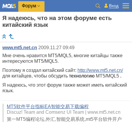
Вход
Форум
Я надеюсь, что на этом форуме есть
китайский язык
www.mt5.net.cn
2009.11.27 09:49
Мне очень нравится MT5/MQL5, многие китайцы также
интересуются MT5/MQL5.
Поэтому я создал китайский сайт:
http://www.mt5.net.cn/
для китайцев, чтобы обсудить
технологию
MT5/MQL5
.
Я надеюсь, что этот форум также может иметь китайский
язык.
MT5软件平台指标EA智能交易下载编程
Discuz! Team and Comsenz UI Team
www.mt5.net.cn
第一MT5编程论坛,外汇,智能交易系统,mt5平台软件开户