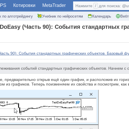
PS
Котировки
MetaTrader
Нажмите
/
для поиска: @use
к по алготрейдингу
Учебник по нейросетям
Календарь
Вебт
 DoEasy (Часть 90): События стандартных г
Часть 90): События стандартных графических объектов. Базовый ф
слеживания событий стандартных графических объектов. Начнем с 
е, предварительно открыв ещё один график, и расположив их гориз
ом из графиков. Теперь поизменяем их свойства и посмотрим, как