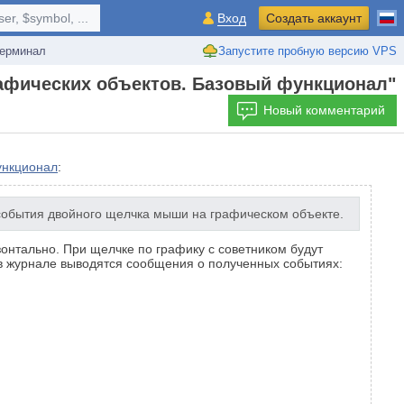
r, $symbol, ...
Вход
Создать аккаунт
ерминал
Запустите пробную версию VPS
рафических объектов. Базовый функционал"
Новый комментарий
ункционал
:
события двойного щелчка мыши на графическом объекте.
онтально. При щелчке по графику с советником будут
 в журнале выводятся сообщения о полученных событиях: