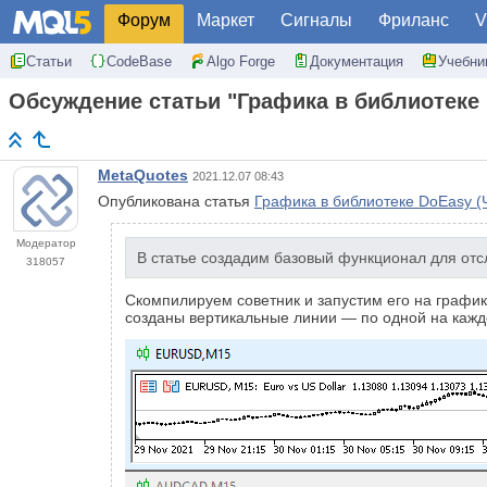
Форум
Маркет
Сигналы
Фриланс
V
Статьи
CodeBase
Algo Forge
Документация
Учебни
Обсуждение статьи "Графика в библиотеке
MetaQuotes
2021.12.07 08:43
Опубликована статья
Графика в библиотеке DoEasy (
Модератор
В статье создадим базовый функционал для от
318057
Скомпилируем советник и запустим его на график
созданы вертикальные линии — по одной на кажд