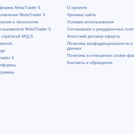
атформа
MetaTrader 5
О проекте
бновления
MetaTrader 5
Хроника сайта
рения и технологии
Условия использования
пользователя
MetaTrader 5
Соглашение о рекуррентных пла
х стратегий MQL5
Агентский договор-оферта
etwork
Политика конфиденциальности и
данных
rge
Политика в отношении cookie-фа
rader 5
Контакты и обращения
атформы
граммы