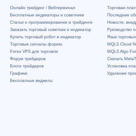
Онлайн трейдинг / Вебтерминал
Торговая пл
Бесплатные индикаторы и советники
Последние о
Статьи о программировании и трейдинге
Новости, внед
Заказать торговый советник и индикатор
Руководство 
Купить торговый робот и индикатор
Язык торговы
Торговые сигналы форекс
MQL5 Cloud N
Forex VPS для торговли
MQL5 Algo Fo
Форум трейдеров
Скачать
MetaT
Блоги трейдеров
Установка пл
Графики
Удаление про
Бесплатные виджеты