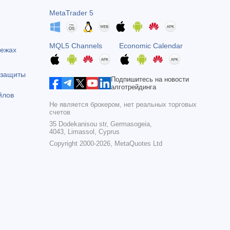
MetaTrader 5
MQL5 Channels
Economic Calendar
тежах
 защиты
Подпишитесь на новости
алготрейдинга
йлов
Не является брокером, нет реальных торговых
счетов
35 Dodekanisou str, Germasogeia,
4043, Limassol, Cyprus
Copyright 2000-2026,
MetaQuotes Ltd