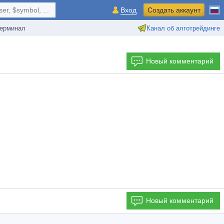
r, $symbol, ...
Вход
Создать аккаунт
ерминал
Канал об алготрейдинге
Новый комментарий
Новый комментарий