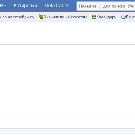
PS
Котировки
MetaTrader
Нажмите
/
для поиска: @use
к по алготрейдингу
Учебник по нейросетям
Календарь
Вебт