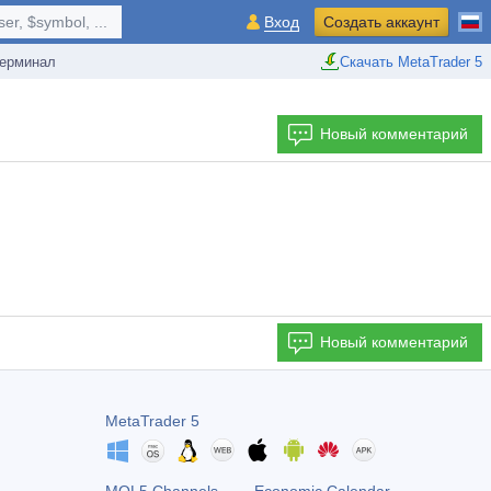
r, $symbol, ...
Вход
Создать аккаунт
ерминал
Скачать MetaTrader 5
Новый комментарий
Новый комментарий
MetaTrader 5