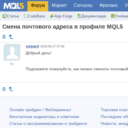
Форум
Маркет
Сигналы
Фриланс
V
Статьи
CodeBase
Algo Forge
Документация
Учебни
Смена почтового адреса в профиле MQL5
vagant
2019.06.27 07:09
Добрый день!
51
Подскажите пожалуйста, как можно сменить почтовы
Онлайн трейдинг / Вебтерминал
Торговая пл
Бесплатные индикаторы и советники
Последние о
Статьи о программировании и трейдинге
Новости, внед