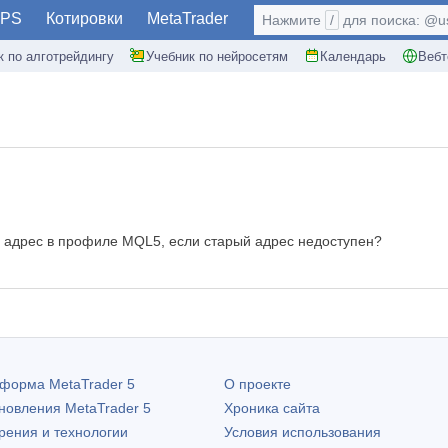
PS
Котировки
MetaTrader
Нажмите
/
для поиска: @use
к по алготрейдингу
Учебник по нейросетям
Календарь
Вебт
й адрес в профиле MQL5, если старый адрес недоступен?
атформа
MetaTrader 5
О проекте
бновления
MetaTrader 5
Хроника сайта
рения и технологии
Условия использования