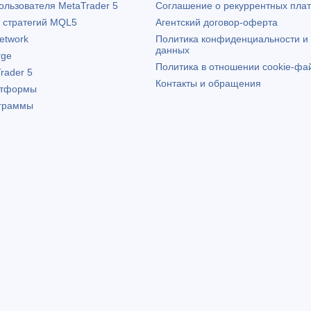
пользователя
MetaTrader 5
Соглашение о рекуррентных пла
х стратегий MQL5
Агентский договор-оферта
etwork
Политика конфиденциальности и
данных
rge
Политика в отношении cookie-фа
rader 5
Контакты и обращения
атформы
граммы