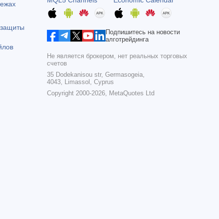
MQL5 Channels
Economic Calendar
тежах
 защиты
Подпишитесь на новости
алготрейдинга
йлов
Не является брокером, нет реальных торговых
счетов
35 Dodekanisou str, Germasogeia,
4043, Limassol, Cyprus
Copyright 2000-2026,
MetaQuotes Ltd