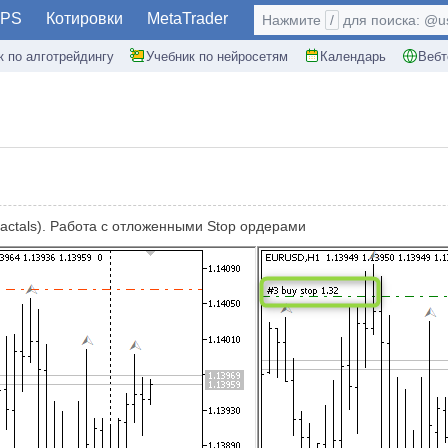
PS
Котировки
MetaTrader
Нажмите
/
для поиска: @use
к по алготрейдингу
Учебник по нейросетям
Календарь
Вебт
Fractals). Работа с отложенными Stop ордерами