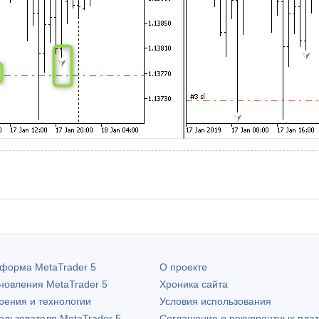
атформа
MetaTrader 5
О проекте
бновления
MetaTrader 5
Хроника сайта
рения и технологии
Условия использования
пользователя
MetaTrader 5
Соглашение о рекуррентных пла