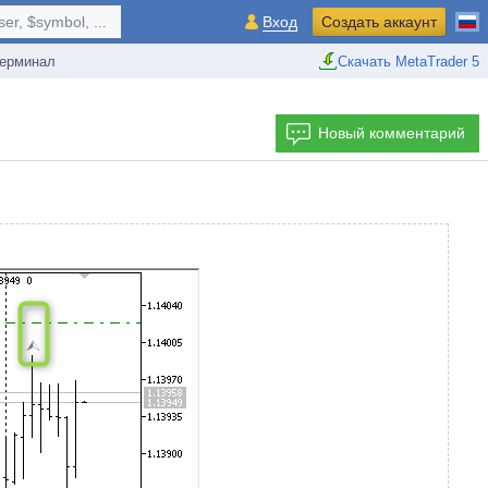
r, $symbol, ...
Вход
Создать аккаунт
ерминал
Скачать MetaTrader 5
Новый комментарий