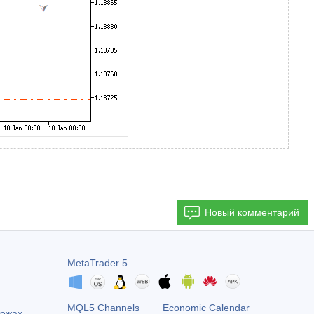
Новый комментарий
MetaTrader 5
MQL5 Channels
Economic Calendar
тежах