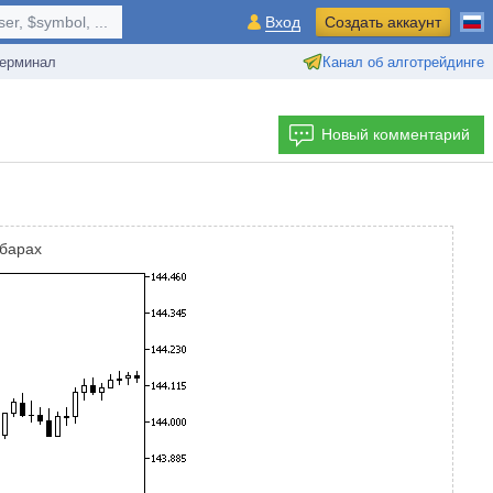
r, $symbol, ...
Вход
Создать аккаунт
ерминал
Канал об алготрейдинге
Новый комментарий
 барах