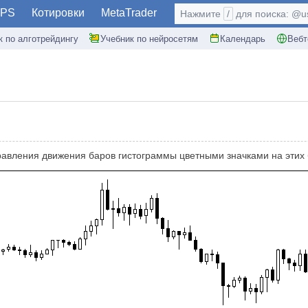
PS
Котировки
MetaTrader
Нажмите
/
для поиска: @use
к по алготрейдингу
Учебник по нейросетям
Календарь
Вебт
равления движения баров гистограммы цветными значками на этих