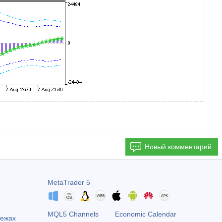
Новый комментарий
MetaTrader 5
MQL5 Channels
Economic Calendar
тежах