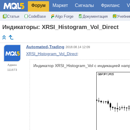
Форум
Маркет
Сигналы
Фриланс
V
Статьи
CodeBase
Algo Forge
Документация
Учебни
Индикаторы: XRSI_Histogram_Vol_Direct
Automated-Trading
2018.08.14 12:09
XRSI_Histogram_Vol_Direct
:
Админ
Индикатор XRSI_Histogram_Vol с индикацией нап
111673