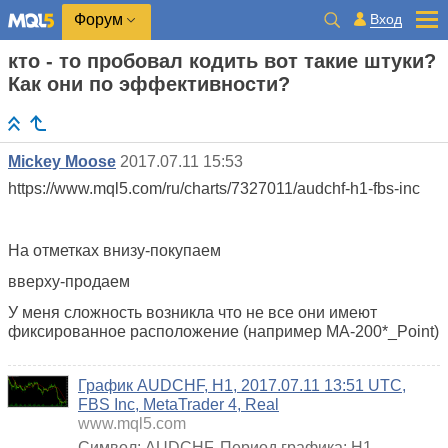
Вход
Форум
кто - то пробовал кодить вот такие штуки?
Как они по эффективности?
Mickey Moose
2017.07.11 15:53
https://www.mql5.com/ru/charts/7327011/audchf-h1-fbs-inc
На отметках внизу-покупаем
вверху-продаем
У меня сложность возникла что не все они имеют
фиксированное расположение (например MA-200*_Point)
График AUDCHF, H1, 2017.07.11 13:51 UTC,
FBS Inc, MetaTrader 4, Real
www.mql5.com
Символ: AUDCHF. Период графика: H1.