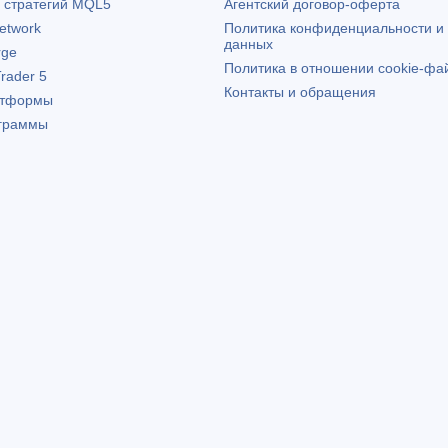
х стратегий MQL5
Агентский договор-оферта
etwork
Политика конфиденциальности и
данных
rge
Политика в отношении cookie-фа
rader 5
Контакты и обращения
атформы
граммы