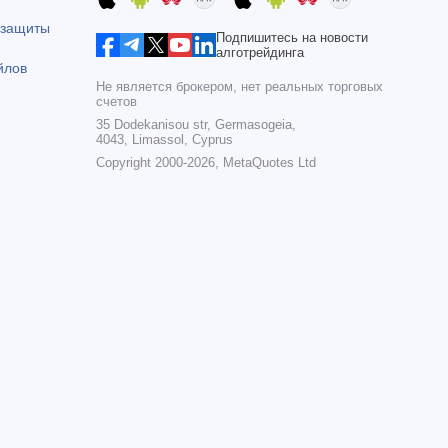
 защиты
Подпишитесь на новости
алготрейдинга
йлов
Не является брокером, нет реальных торговых
счетов
35 Dodekanisou str, Germasogeia,
4043, Limassol, Cyprus
Copyright 2000-2026,
MetaQuotes Ltd