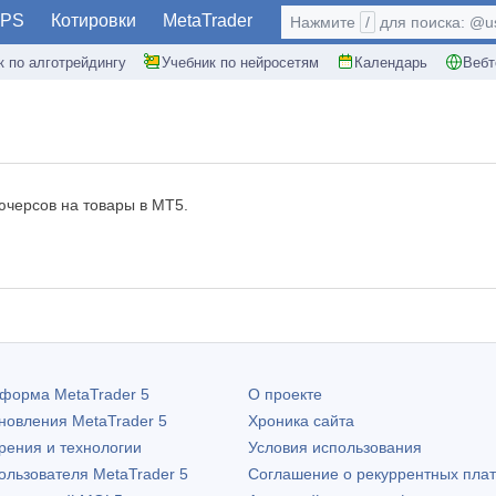
PS
Котировки
MetaTrader
Нажмите
/
для поиска: @use
к по алготрейдингу
Учебник по нейросетям
Календарь
Вебт
ючерсов на товары в MT5.
атформа
MetaTrader 5
О проекте
бновления
MetaTrader 5
Хроника сайта
рения и технологии
Условия использования
пользователя
MetaTrader 5
Соглашение о рекуррентных пла