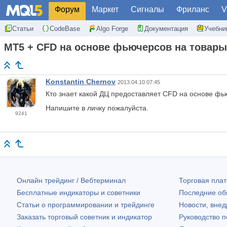
Форум
Маркет
Сигналы
Фриланс
V
Статьи
CodeBase
Algo Forge
Документация
Учебни
MT5 + CFD на основе фьючерсов на товары
Konstantin Chernov
2013.04.10 07:45
Кто знает какой ДЦ предоставляет CFD на основе фь
Напишите в личку пожалуйста.
9241
Онлайн трейдинг / Вебтерминал
Торговая пл
Бесплатные индикаторы и советники
Последние о
Статьи о программировании и трейдинге
Новости, внед
Заказать торговый советник и индикатор
Руководство 