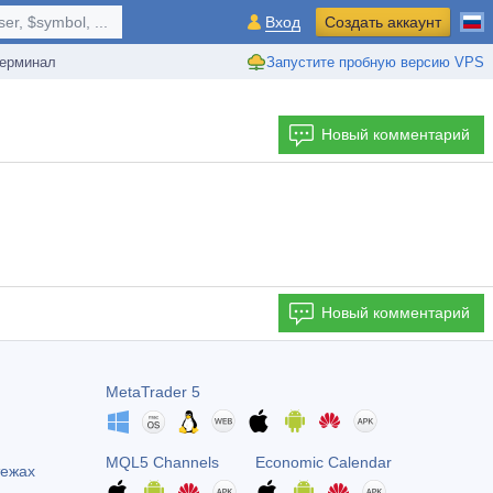
r, $symbol, ...
Вход
Создать аккаунт
ерминал
Запустите пробную версию VPS
Новый комментарий
Новый комментарий
MetaTrader 5
MQL5 Channels
Economic Calendar
тежах