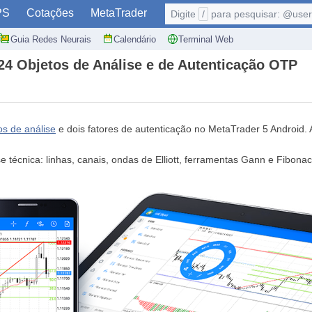
PS
Cotações
MetaTrader
Digite
/
para pesquisar: @user,
Guia Redes Neurais
Calendário
Terminal Web
24 Objetos de Análise e de Autenticação OTP
os de análise
e dois fatores de autenticação no MetaTrader 5 Android.
se técnica: linhas, canais, ondas de Elliott, ferramentas Gann e Fibo