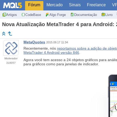
Fórum
Mercado
Sinais
Freelance
V
Artigos
CodeBase
Algo Forge
Documentação
Livro
Nova Atualização MetaTrader 4 para Android: 
MetaQuotes
2015.09.17 11:34
Recentemente, nós
reportamos sobre a adição de objet
MetaTrader 4 Android versão 846
.
Moderador
Agora você tem acesso a 24 objetos gráficos para análi
318057
para gráficos como para janelas de indicador.