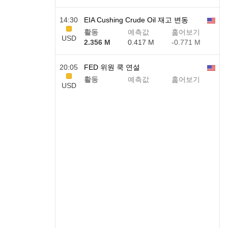
14:30
EIA Cushing Crude Oil 재고 변동
활동
예측값
훑어보기
USD
2.356 M
0.417 M
-0.771 M
20:05
FED 위원 쿡 연설
활동
예측값
훑어보기
USD