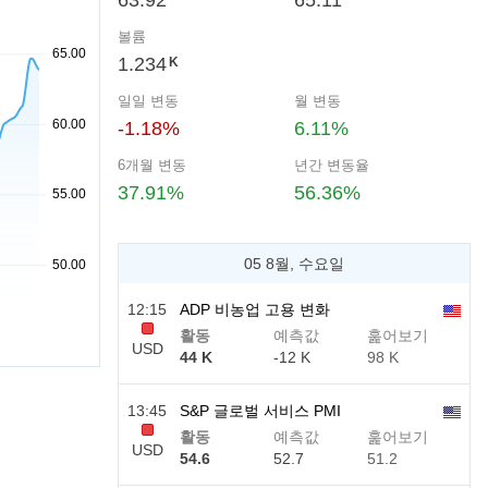
63.92
65.11
볼륨
1.234
K
일일 변동
월 변동
-1.18%
6.11%
6개월 변동
년간 변동율
37.91%
56.36%
05 8월, 수요일
12:15
ADP 비농업 고용 변화
활동
예측값
훑어보기
USD
44 K
-12 K
98 K
13:45
S&P 글로벌 서비스 PMI
활동
예측값
훑어보기
USD
54.6
52.7
51.2