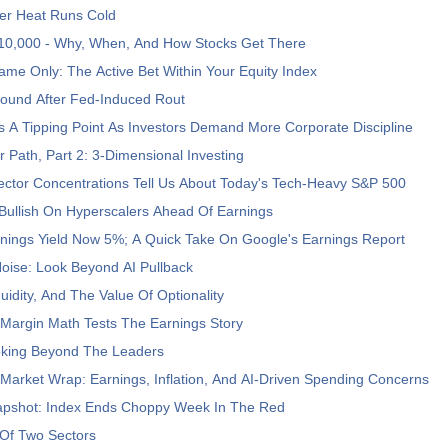
er Heat Runs Cold
10,000 - Why, When, And How Stocks Get There
ame Only: The Active Bet Within Your Equity Index
ound After Fed-Induced Rout
s A Tipping Point As Investors Demand More Corporate Discipline
er Path, Part 2: 3-Dimensional Investing
ector Concentrations Tell Us About Today's Tech-Heavy S&P 500
 Bullish On Hyperscalers Ahead Of Earnings
nings Yield Now 5%; A Quick Take On Google's Earnings Report
oise: Look Beyond AI Pullback
uidity, And The Value Of Optionality
 Margin Math Tests The Earnings Story
ooking Beyond The Leaders
Market Wrap: Earnings, Inflation, And AI-Driven Spending Concerns
pshot: Index Ends Choppy Week In The Red
Of Two Sectors