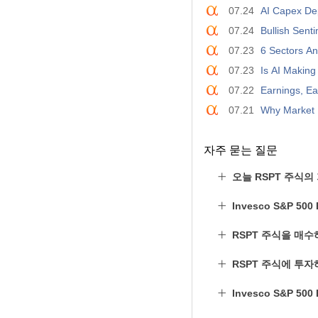
07.24
AI Capex Dep
07.24
Bullish Sent
07.23
6 Sectors A
07.23
Is AI Making
07.22
Earnings, Ea
07.21
Why Market 
자주 묻는 질문
오늘 RSPT 주식의
Invesco S&P 5
RSPT 주식을 매수
RSPT 주식에 투자
Invesco S&P 50