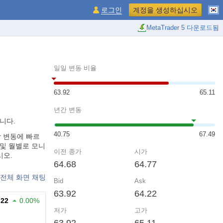
로그인
계정을 생성하십시오
MetaTrader 5 다운로드됨
일일 변동 비율
63.92
65.11
년간 변동
니다.
40.75
67.49
시장 변동에 빠르
 및 월별로 모니
이전 종가
시가
시오.
64.68
64.77
전체 화면 채팅
Bid
Ask
63.92
64.22
.22
0.00%
저가
고가