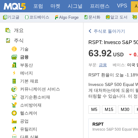
VPS
포럼
마켓
시그널
프리랜스
기고글
코드베이스
문서화
알고 도서
Algo Forge
개요
주식로 돌아가기
주식
RSPT: Invesco S&P 50
기술
63.92
USD
0
금융
부동산
부문:
금융
베이스:
미국 
에너지
RSPT 환율이 오늘
-1.18
기본 재료
Invesco S&P 500 E
커뮤니케이션 서비스
게 대처하는데에 도움이 될
터링할 수 있습니다. 이 
경기순환소비재
소비방어재
M5
M15
M30
헬스케어
공업
RSPT
유틸리티
Invesco S&P 500 Equal We
다른 심볼