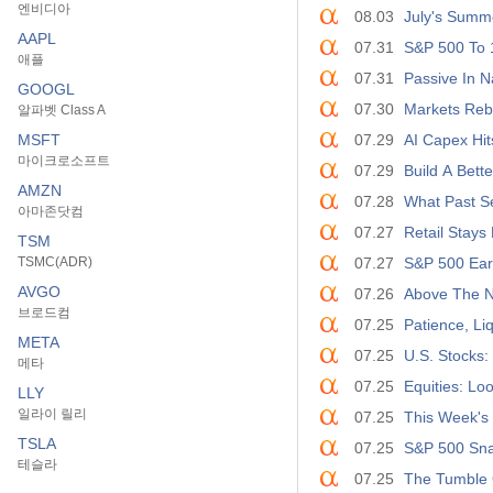
엔비디아
08.03
July's Summ
AAPL
07.31
S&P 500 To 
애플
07.31
Passive In N
GOOGL
07.30
Markets Reb
알파벳 Class A
MSFT
07.29
AI Capex Hit
마이크로소프트
07.29
Build A Bett
AMZN
07.28
What Past S
아마존닷컴
07.27
Retail Stays
TSM
TSMC(ADR)
07.27
S&P 500 Ear
AVGO
07.26
Above The N
브로드컴
07.25
Patience, Liq
META
07.25
U.S. Stocks:
메타
07.25
Equities: L
LLY
일라이 릴리
07.25
This Week's 
TSLA
07.25
S&P 500 Sna
테슬라
07.25
The Tumble 