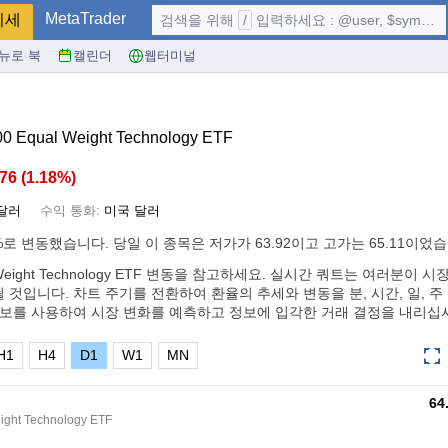
MetaTrader
시세
검색을 위해
/
입력하세요 : @user, $symbol, ...
뉴로 북
캘린더
웹터미널
0 Equal Weight Technology ETF
.76
(
1.18%
)
달러
수익 통화:
미국 달러
%
로 변동했습니다. 당일 이 종목은 저가가 63.92이고 고가는 65.11이었습
qual Weight Technology ETF 변동을 참고하세요. 실시간 쿼트는 여러분이 
 것입니다. 차트 주기를 전환하여 환율의 추세와 변동을 분, 시간, 일, 주
정보를 사용하여 시장 변화를 예측하고 정보에 입각한 거래 결정을 내리십
H1
H4
D1
W1
MN
64
ight Technology ETF