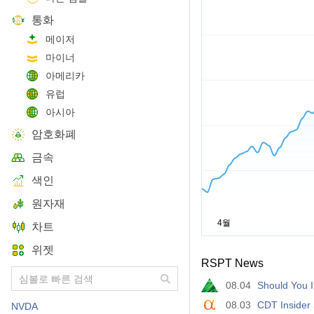
통화
메이저
마이너
아메리카
유럽
아시아
암호화폐
금속
색인
원자재
차트
위젯
RSPT News
08.04
Should You 
08.03
CDT Insider 
NVDA