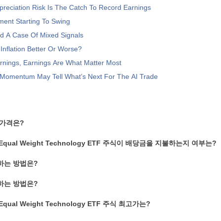
reciation Risk Is The Catch To Record Earnings
iment Starting To Swing
nd A Case Of Mixed Signals
 Inflation Better Or Worse?
rnings, Earnings Are What Matter Most
Momentum May Tell What’s Next For The AI Trade
 가격은?
00 Equal Weight Technology ETF 주식이 배당금을 지불하는지 여부는?
하는 방법은?
하는 방법은?
0 Equal Weight Technology ETF 주식 최고가는?