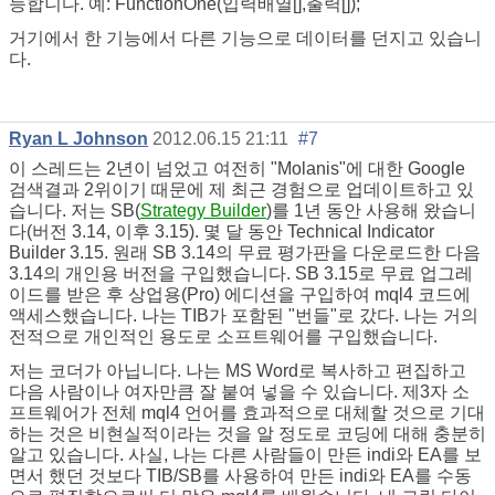
능합니다. 예: FunctionOne(입력배열[],출력[]);
거기에서 한 기능에서 다른 기능으로 데이터를 던지고 있습니
다.
Ryan L Johnson
2012.06.15 21:11
#7
이 스레드는 2년이 넘었고 여전히 "Molanis"에 대한 Google
검색결과 2위이기 때문에 제 최근 경험으로 업데이트하고 있
습니다. 저는 SB(
Strategy Builder
)를 1년 동안 사용해 왔습니
다(버전 3.14, 이후 3.15). 몇 달 동안 Technical Indicator
Builder 3.15. 원래 SB 3.14의 무료 평가판을 다운로드한 다음
3.14의 개인용 버전을 구입했습니다. SB 3.15로 무료 업그레
이드를 받은 후 상업용(Pro) 에디션을 구입하여 mql4 코드에
액세스했습니다. 나는 TIB가 포함된 "번들"로 갔다. 나는 거의
전적으로 개인적인 용도로 소프트웨어를 구입했습니다.
저는 코더가 아닙니다. 나는 MS Word로 복사하고 편집하고
다음 사람이나 여자만큼 잘 붙여 넣을 수 있습니다. 제3자 소
프트웨어가 전체 mql4 언어를 효과적으로 대체할 것으로 기대
하는 것은 비현실적이라는 것을 알 정도로 코딩에 대해 충분히
알고 있습니다. 사실, 나는 다른 사람들이 만든 indi와 EA를 보
면서 했던 것보다 TIB/SB를 사용하여 만든 indi와 EA를 수동