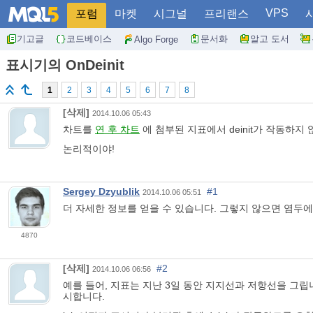
VPS
포럼
마켓
시그널
프리랜스
기고글
코드베이스
문서화
알고 도서
Algo Forge
표시기의 OnDeinit
1
2
3
4
5
6
7
8
[삭제]
2014.10.06 05:43
차트를
연 후 차트
에 첨부된 지표에서 deinit가 작동하지
논리적이야!
Sergey Dzyublik
#1
2014.10.06 05:51
더 자세한 정보를 얻을 수 있습니다. 그렇지 않으면 염두에
4870
[삭제]
#2
2014.10.06 06:56
예를 들어, 지표는 지난 3일 동안 지지선과 저항선을 그립니
시합니다.