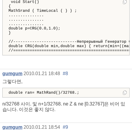
void Start()

{

MathSrand
(
TimeLocal
(
)
)
;
...............

...............

...............

double p=CRG(0.0,1.0);

}

//---------------------------Непрерывный Генератор СЧ
double CRG(double min,double max) { return(min+((max-
//==================================================
gumgum
2010.01.21 18:48
#8
그렇다면,
double ran= MathRand()/32768.;
n/32768 사이. 및 n+1/32768. ne Z & ne [0.32767]은 비어 있
습니다. 이것은 좋지 않다.
gumgum
2010.01.21 18:54
#9