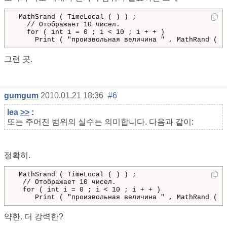
MathSrand
(
TimeLocal
(
)
)
;
// Отображает 10 чисел.
for
(
int
 i 
=
0
;
 i 
<
10
;
 i 
+
+
)
Print
(
"произвольная величина "
,
MathRand
(
)
그런 곳.
gumgum
2010.01.21 18:36
#6
lea
>>
:
또는 주어진 범위의 실수는 의미합니다. 다음과 같이:
정확히.
MathSrand
(
TimeLocal
(
)
)
;
// Отображает 10 чисел.
for
(
int
 i 
=
0
;
 i 
<
10
;
 i 
+
+
)
Print
(
"произвольная величина "
,
MathRand
(
)
약한. 더 강력한?