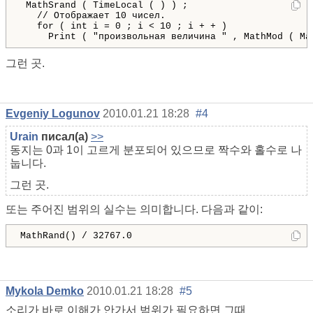
MathSrand
(
TimeLocal
(
)
)
;
// Отображает 10 чисел.
for
(
int
 i 
=
0
;
 i 
<
10
;
 i 
+
+
)
Print
(
"произвольная величина "
,
MathMod
(
Ma
그런 곳.
Evgeniy Logunov
2010.01.21 18:28
#4
Urain
писал(а)
>>
동지는 0과 1이 고르게 분포되어 있으므로 짝수와 홀수로 나
눕니다.
그런 곳.
또는 주어진 범위의 실수는 의미합니다. 다음과 같이:
MathRand() / 32767.0
Mykola Demko
2010.01.21 18:28
#5
소리가 바로 이해가 안가서 범위가 필요하면 그때