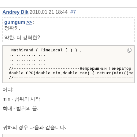
Andrey Dik
2010.01.21 18:44
#7
gumgum
>>
:
정확히.
약한. 더 강력한?
MathSrand
(
TimeLocal
(
)
)
;
...............

...............

...............

//---------------------------Непрерывный Генератор СЧ
double CRG(double min,double max) { return(min+((max-
//==================================================
어디:
min - 범위의 시작
최대 - 범위의 끝.
귀하의 경우 다음과 같습니다.