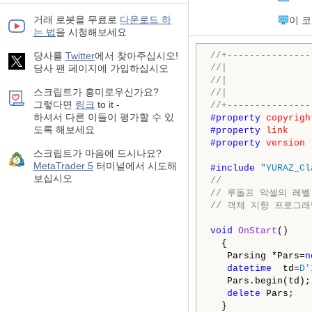
거래 로봇을 무료로
다운로드 하
이 
는 법
을 시청해보세요
당사를
Twitter
에서 찾아주십시오!
//+---------------
당사 팬 페이지에 가입하십시오
//|               
//|               
스크립트가 흥미로우신가요?
//|               
그렇다면
링크
to it -
//+---------------
하셔서 다른 이들이 평가할 수 있
#property 
copyrigh
도록 해보세요
#property 
link
#property 
version
스크립트가 마음에 드시나요?
MetaTrader 5
터미널에서 시도해
#include 
"YURAZ_Cl
보십시오
//
// 루돌프 악셀의 레벨
// 객체 지향 프로그래
void
OnStart
()

  {

   Parsing *Pars=
n
datetime
  td=
D'
   Pars.begin(td);

delete
 Pars;

  }