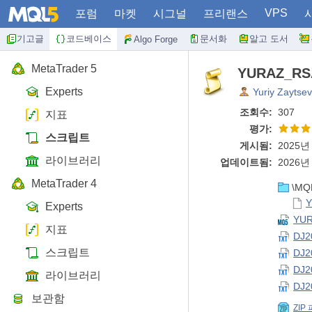
VPS
포럼
마켓
시그널
프리랜스
기고글
코드베이스
문서화
알고 도서
Algo Forge
MetaTrader 5
YURAZ_R
Experts
Yuriy Zaytsev
조회수:
307
지표
평가:
스크립트
게시됨:
2025년 
라이브러리
업데이트됨:
2026년 
MetaTrader 4
\MQL
Y
Experts
YUR
지표
DJ2
스크립트
DJ2
DJ2
라이브러리
DJ2
보관함
ZIP