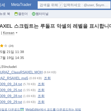
MetaTrader
시세
검색을 위해
/
입력하세요 : @user, $symbol, ...
뉴로 북
캘린더
웹터미널
SAXEL 스크립트는 루돌프 악셀의 레벨을 표시합니다 -
|
Korean
(24)
5월 21일 11:38
7월 19일 14:35
5\Include\
URAZ_ClassRSAXEL.MQH
(8.64 KB)
AZ_RSAXEL.mq5
조회
(0.69 KB)
009_09_24.txt
조회
(5.78 KB)
009_09_25.txt
조회
(1.55 KB)
009_09_28.txt
조회
(1.69 KB)
009_09_29.txt
조회
(1.69 KB)
 파일로 다운로드
MetaEditor에서 코드를 다운로드하는 방법