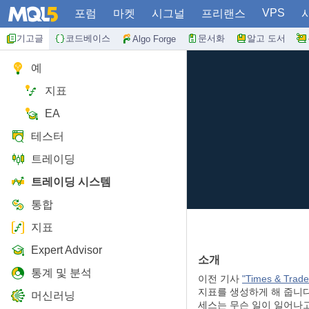
VPS
포럼
마켓
시그널
프리랜스
기고글
코드베이스
문서화
알고 도서
Algo Forge
예
지표
EA
테스터
트레이딩
트레이딩 시스템
통합
지표
Expert Advisor
소개
통계 및 분석
이전 기사
"Times & Trade 
지표를 생성하게 해 줍니다
머신러닝
세스는 무슨 일이 일어나고