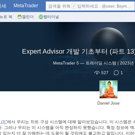
MetaTrader
시세
검색을 위해
/
입력하세요 : @user, $symbol, ...
뉴로 북
캘린더
웹터미널
Expert Advisor 개발 기초부터 (파트 13): T
MetaTrader 5
—
트레이딩 시스템
|
2023년 
527
1
Daniel Jose
(I)"
에서 우리는 차트 구성 시스템에 대해 알아보았습니다. 이 시스템은 
. 그러나 우리는 이 시스템을 아직 완성하지 못했습니다. 특정 정보에 
 있는지 더 잘 이해하는 데 도움이 될 것임에도 불고하고 말입니다. 이러