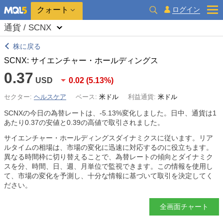
クォート
ログイン
通貨 / SCNX
株に戻る
SCNX: サイエンチャー・ホールディングス
0.37
USD
0.02
(
5.13%
)
セクター:
ヘルスケア
ベース:
米ドル
利益通貨:
米ドル
SCNXの今日の為替レートは、
-5.13%
変化しました。日中、通貨は1
あたり0.37の安値と0.39の高値で取引されました。
サイエンチャー・ホールディングスダイナミクスに従います。リア
ルタイムの相場は、市場の変化に迅速に対応するのに役立ちます。
異なる時間枠に切り替えることで、為替レートの傾向とダイナミク
スを分、時間、日、週、月単位で監視できます。この情報を使用し
て、市場の変化を予測し、十分な情報に基づいて取引を決定してく
ださい。
全画面チャート