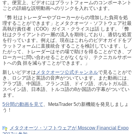
す。便宜上、ビデオにはプラットフォームのコンポーネント
ごとの詳細な説明動画へのリンクを入れています。
「弊 社はトレーダーやブローカーからの増加した負荷を処
理することができます」とメタクオーツ・ソフトウェア社最
高執行責任者（COO）ガイス・クライスは話 します。「弊
社はクライアントの一層の流入を期待しており、適切な処置
を行っています。例えば、現在はこれらのビデオガイドをプ
ラットフォームに直接統合 することを検討しています。し
たがって、トレーダーはその場で助けを得ることができ、ブ
ローカーに問い合わせることがなくなり、テクニカルサポー
トへの負 担を減らすことができます。」
新しいビデオは
メタクオーツ公式チャンネル
で見ることがで
き、ロシア語と英語の音声がついています。また動画には、
アラブ語、中国語、フランス語、ドイツ語、ポルトガル語、
スペイン語、日本語、トルコ語の8か国語の字幕がついてい
ます。
5分間の動画を見て
、MetaTrader 5の新機能を発見しましょ
う！
メタクオーツ・ソフトウェアが Moscow Financial Expo