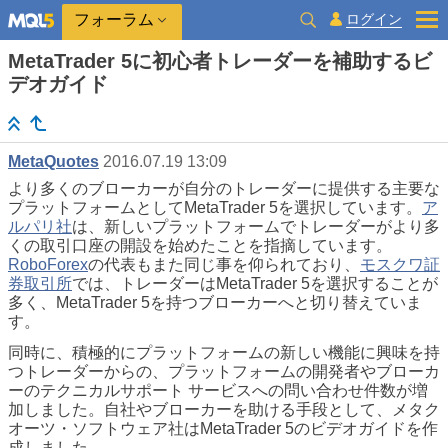
ログイン
フォーラム
MetaTrader 5に初心者トレーダーを補助するビ
デオガイド
MetaQuotes
2016.07.19 13:09
より多くのブローカーが自分のトレーダーに提供する主要な
プラットフォームとしてMetaTrader 5を選択しています。
ア
ルパリ社
は、新しいプラットフォームでトレーダーがより多
くの取引口座の開設を始めたことを指摘しています。
RoboForex
の代表もまた同じ事を仰られており、
モスクワ証
券取引所
では、トレーダーはMetaTrader 5を選択することが
多く、MetaTrader 5を持つブローカーへと切り替えていま
す。
同時に、積極的にプラットフォームの新しい機能に興味を持
つトレーダーからの、プラットフォームの開発者やブローカ
ーのテクニカルサポート サービスへの問い合わせ件数が増
加しました。自社やブローカーを助ける手段として、メタク
オーツ・ソフトウェア社はMetaTrader 5のビデオガイドを作
成しました。