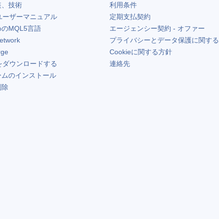
装、技術
利用条件
ユーザーマニュアル
定期支払契約
のMQL5言語
エージェンシー契約 - オファー
etwork
プライバシーとデータ保護に関する
rge
Cookieに関する方針
をダウンロードする
連絡先
ームのインストール
削除