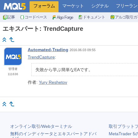
フォーラム
マーケット
シグナル
フリーラン
記事
コードベース
ドキュメント
アルゴ取引ガ
Algo Forge
エキスパート: TrendCapture
Automated-Trading
2016.06.03 09:55
TrendCapture
:
管理者
失敗から学ぶ簡単なEAです。
111636
作者:
Yury Reshetov
オンライン取引/Webターミナル
取引プラット
無料のインディケータとエキスパートアドバ
MetaTrader 5