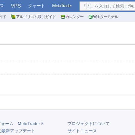
ス
VPS
クォート
MetaTrader
「
/
」を入力して検索 : @user, 
イド
アルゴリズム取引ガイド
カレンダー
Webターミナル
フォーム
MetaTrader 5
プロジェクトについて
の最新アップデート
サイトニュース