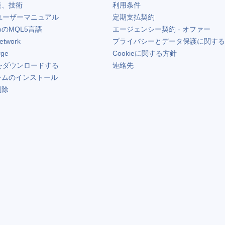
装、技術
利用条件
ユーザーマニュアル
定期支払契約
のMQL5言語
エージェンシー契約 - オファー
etwork
プライバシーとデータ保護に関する
rge
Cookieに関する方針
をダウンロードする
連絡先
ームのインストール
削除