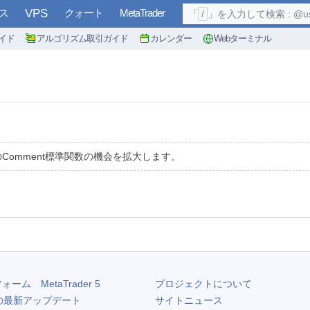
ス
VPS
クォート
MetaTrader
「
/
」を入力して検索 : @user, 
イド
アルゴリズム取引ガイド
カレンダー
Webターミナル
のComment標準関数の機会を拡大します。
フォーム
MetaTrader 5
プロジェクトについて
の最新アップデート
サイトニュース