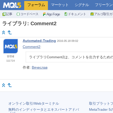
フォーラム
マーケット
シグナル
フリーラン
記事
コードベース
ドキュメント
アルゴ取引ガ
Algo Forge
ライブラリ: Comment2
Automated-Trading
2016.05.18 09:02
Comment2
:
管理者
ライブラリComment2は、コメントを出力するため
111724
作者:
Вячеслав
オンライン取引/Webターミナル
取引プラット
無料のインディケータとエキスパートアドバ
MetaTrader 5