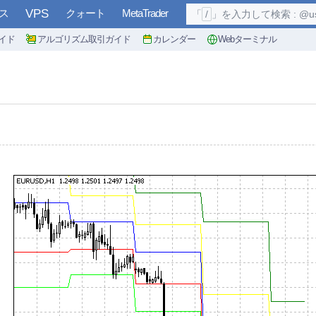
ス
VPS
クォート
MetaTrader
「
/
」を入力して検索 : @user, 
イド
アルゴリズム取引ガイド
カレンダー
Webターミナル