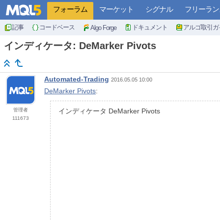
フォーラム
マーケット
シグナル
フリーラン
記事
コードベース
ドキュメント
アルゴ取引ガ
Algo Forge
インディケータ: DeMarker Pivots
Automated-Trading
2016.05.05 10:00
DeMarker Pivots
:
管理者
インディケータ DeMarker Pivots
111673