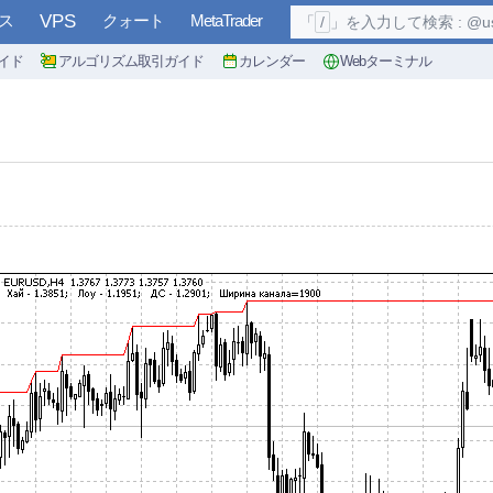
ス
VPS
クォート
MetaTrader
「
/
」を入力して検索 : @user, 
イド
アルゴリズム取引ガイド
カレンダー
Webターミナル