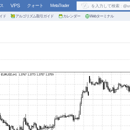
ス
VPS
クォート
MetaTrader
「
/
」を入力して検索 : @user, 
イド
アルゴリズム取引ガイド
カレンダー
Webターミナル